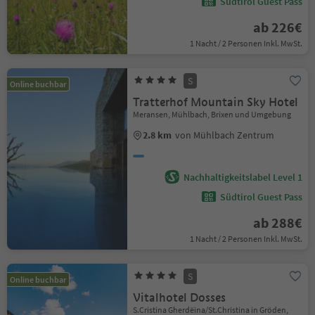
Südtirol Guest Pass
ab 226€
1 Nacht / 2 Personen Inkl. MwSt.
S
Online buchbar
Tratterhof Mountain Sky Hotel
Meransen, Mühlbach, Brixen und Umgebung
2.8 km
von Mühlbach Zentrum
Nachhaltigkeitslabel Level 1
Südtirol Guest Pass
ab 288€
1 Nacht / 2 Personen Inkl. MwSt.
S
Online buchbar
Vitalhotel Dosses
S.Cristina Gherdëina/St.Christina in Gröden,