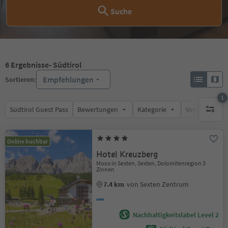
Suche
6
Ergebnisse
- Südtirol
Empfehlungen
Sortieren:
1
Südtirol Guest Pass
Bewertungen
Kategorie
Verpflegungsa
1 aktive
Online buchbar
Hotel Kreuzberg
Moos in Sexten, Sexten, Dolomitenregion 3
Zinnen
7.4 km
von Sexten Zentrum
Nachhaltigkeitslabel Level 2