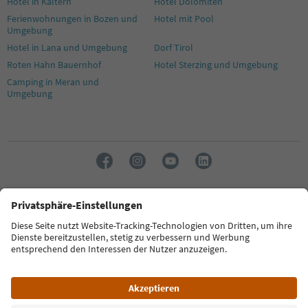
Hotel in Kaltern
Hotel Dolomiten
Ferienwohnungen in Bozen und
Hotel mit Pool
Umgebung
Hotel in Lana und Umgebung
Dorf Tirol
Roten Hahn Bauernhof
Hotel Sterzing und Umgebung
Camping in Meran und
Umgebung
Sprache: Deutsch
FAQ
Kontakt
Presse
MICE
Datenschutzerklärung
AGB
Impressum
Cookie Policy
Film commission
Über uns
Zugänglichkeitserklärung
Südtirol B2B