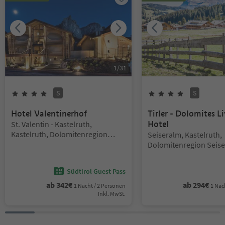
1
/
31
S
S
4
Sterne
Superior
4
Sterne
Superi
Hotel Valentinerhof
Tirler - Dolomites L
Standort:
St. Valentin - Kastelruth,
Hotel
Kastelruth, Dolomitenregion
Standort:
Seiseralm, Kastelruth,
Seiser Alm
Dolomitenregion Seise
Südtirol Guest Pass
ab
342
€
ab
294
€
1 Nacht / 2 Personen
1 Nac
Inkl. MwSt.