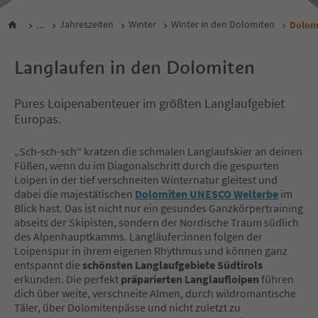
...
Jahreszeiten
Winter
Winter in den Dolomiten
Dolomi
Langlaufen in den Dolomiten
Pures Loipenabenteuer im größten Langlaufgebiet
Europas.
„Sch-sch-sch“ kratzen die schmalen Langlaufskier an deinen
Füßen, wenn du im Diagonalschritt durch die gespurten
Loipen in der tief verschneiten Winternatur gleitest und
dabei die majestätischen
Dolomiten UNESCO Welterbe
im
Blick hast. Das ist nicht nur ein gesundes Ganzkörpertraining
abseits der Skipisten, sondern der Nordische Traum südlich
des Alpenhauptkamms. Langläufer:innen folgen der
Loipenspur in ihrem eigenen Rhythmus und können ganz
entspannt die
schönsten Langlaufgebiete Südtirols
erkunden. Die perfekt
präparierten Langlaufloipen
führen
dich über weite, verschneite Almen, durch wildromantische
Täler, über Dolomitenpässe und nicht zuletzt zu