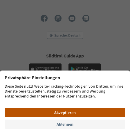
Sprache: Deutsch
Südtirol Guide App
FAQ
Kontakt
Presse
MICE
Datenschutzerklärung
AGB
Impressum
Cookie Policy
Film commission
Über uns
Zugänglichkeitserklärung
Südtirol B2B
© 2026 IDM Südtirol