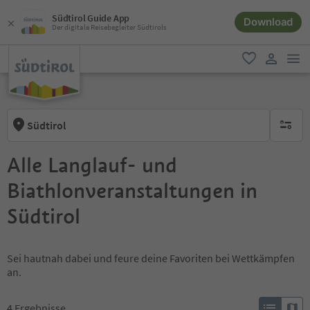
Südtirol Guide App
Download
Der digitale Reisebegleiter Südtirols
men
favorit
user lin
Südtirol
keine ak
Alle Langlauf- und
Biathlonveranstaltungen in
Südtirol
Sei hautnah dabei und feure deine Favoriten bei Wettkämpfen
an.
4
Ergebnisse