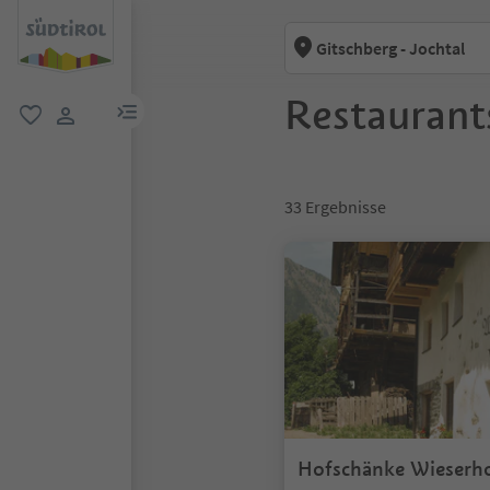
Gitschberg - Jochtal
Restaurants
menu link
favorit
user link
33
Ergebnisse
Hofschänke Wieserh