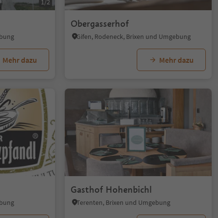
1/2
Obergasserhof
ebung
Gifen, Rodeneck, Brixen und Umgebung
Mehr dazu
Mehr dazu
1/5
s
Gasthof Hohenbichl
ebung
Terenten, Brixen und Umgebung