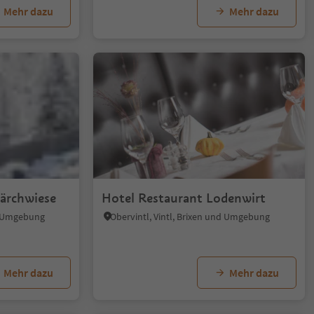
Mehr dazu
Mehr dazu
Lärchwiese
Hotel Restaurant Lodenwirt
d Umgebung
Obervintl, Vintl, Brixen und Umgebung
Mehr dazu
Mehr dazu