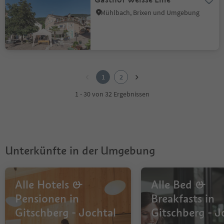
Mühlbach, Brixen und Umgebung
1
2
1
2
1 - 30 von 32 Ergebnissen
Unterkünfte in der Umgebung
Alle Hotels &
Alle Bed &
Pensionen in
Breakfasts in
Gitschberg - Jochtal
Gitschberg - J