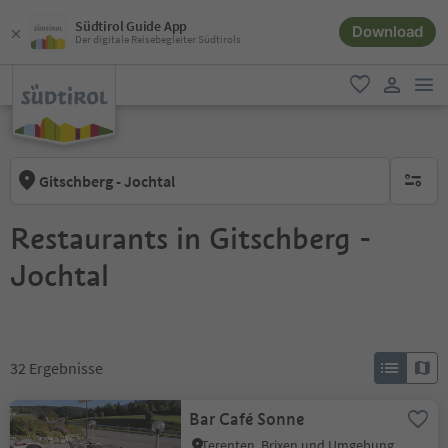
Südtirol Guide App
Download
Der digitale Reisebegleiter Südtirols
men
favorit
user lin
Gitschberg - Jochtal
keine ak
Restaurants in Gitschberg -
Jochtal
32
Ergebnisse
Bar Café Sonne
Terenten, Brixen und Umgebung