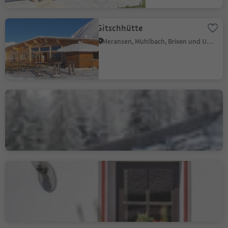
Gitschhütte
Meransen, Mühlbach, Brixen und Umgebung
Restaurant Pizzeria
Lärchwiese
Vals, Mühlbach, Brixen und Umgebung
Bar Restaurant Pizzeria
Wiedenhofer
Terenten, Brixen und Umgebung