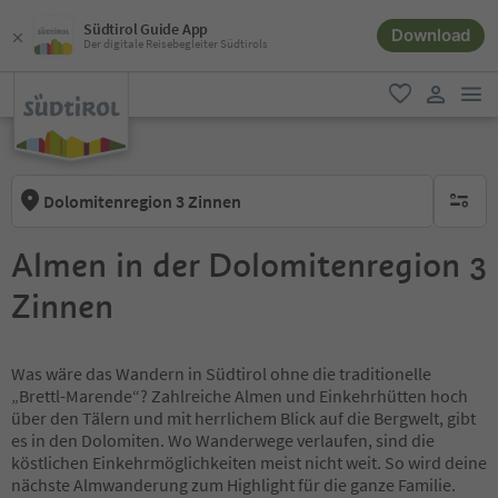
Südtirol Guide App
Download
Der digitale Reisebegleiter Südtirols
men
favorit
user lin
Dolomitenregion 3 Zinnen
keine ak
Almen in der Dolomitenregion 3
Zinnen
Was wäre das Wandern in Südtirol ohne die traditionelle
„Brettl-Marende“? Zahlreiche Almen und Einkehrhütten hoch
über den Tälern und mit herrlichem Blick auf die Bergwelt, gibt
es in den Dolomiten. Wo Wanderwege verlaufen, sind die
köstlichen Einkehrmöglichkeiten meist nicht weit. So wird deine
nächste Almwanderung zum Highlight für die ganze Familie.