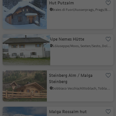
Hut Putzalm
Braies di Fuori/Ausserprags, Prags/Braies, Dolomites Region 3 Zinnen
Alpe Nemes Hütte
S.Giuseppe/Moos, Sexten/Sesto, Dolomites Region 3 Zinnen
Steinberg Alm / Malga
Steinberg
Dobbiaco Vecchia/Alttoblach, Toblach/Dobbiaco, Dolomites Region 3 Zinnen
Malga Rossalm hut