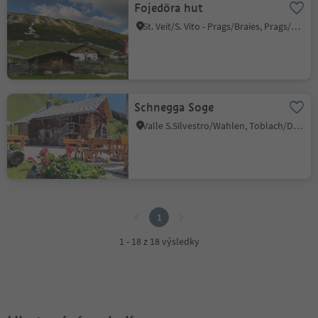
Fojedöra hut
St. Veit/S. Vito - Prags/Braies, Prags/Braies, Dolomites Region 3 Zinnen
Schnegga Soge
Valle S.Silvestro/Wahlen, Toblach/Dobbiaco, Dolomites Region 3 Zinnen
1
1
1 - 18 z 18 výsledky