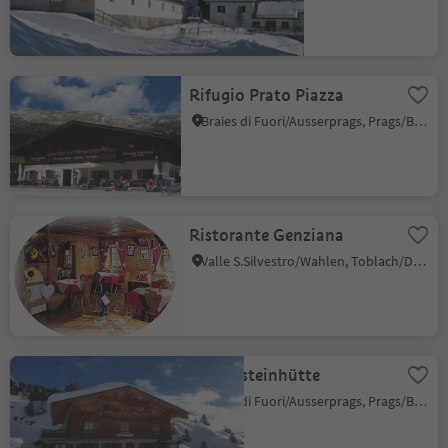
Rifugio Prato Piazza
Braies di Fuori/Ausserprags, Prags/Braies, Dolomites Region 3 Zinnen
Ristorante Genziana
Valle S.Silvestro/Wahlen, Toblach/Dobbiaco, Dolomites Region 3 Zinnen
Dürrensteinhütte
Braies di Fuori/Ausserprags, Prags/Braies, Dolomites Region 3 Zinnen