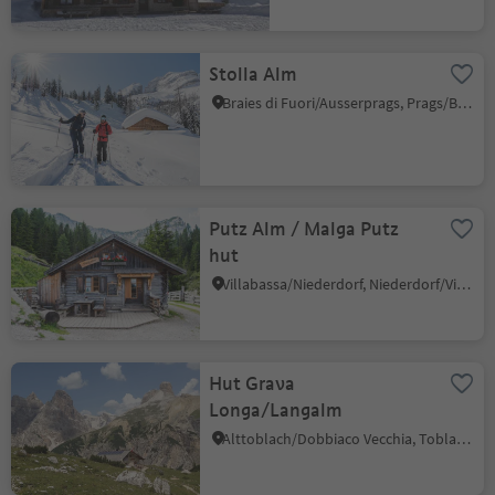
Stolla Alm
Braies di Fuori/Ausserprags, Prags/Braies, Dolomites Region 3 Zinnen
Putz Alm / Malga Putz
hut
Villabassa/Niederdorf, Niederdorf/Villabassa, Dolomites Region 3 Zinnen
Hut Grava
Longa/Langalm
Alttoblach/Dobbiaco Vecchia, Toblach/Dobbiaco, Dolomites Region 3 Zinnen