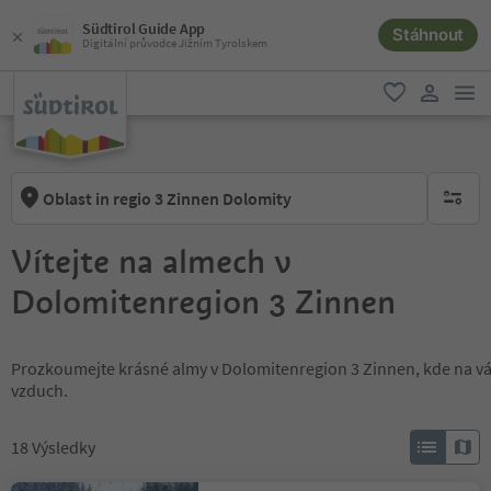
Südtirol Guide App
Stáhnout
Digitální průvodce Jižním Tyrolskem
odk
oblíbené
uživatel
Oblast in regio 3 Zinnen Dolomity
brak ak
Vítejte na almech v
Dolomitenregion 3 Zinnen
Prozkoumejte krásné almy v Dolomitenregion 3 Zinnen, kde na vás
vzduch.
18
Výsledky