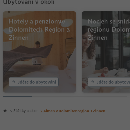
Ubytování v okolí
Hotely a penzionyv
Nocleh se sníd
Dolomitech Region 3
regionu Dolom
Zinnen
Zinnen
Jděte do ubytování
Jděte do ubytov
Zážitky a akce
Almen v Dolomitenregion 3 Zinnen