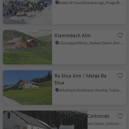
Braies di Fuori/Ausserprags, Prags/Braies, Dolomites Region 3 Zinnen
Klammbach Alm
S.Giuseppe/Moos, Sexten/Sesto, Dolomites Region 3 Zinnen
Ra Stua Alm / Malga Ra
Stua
Alttoblach/Dobbiaco Vecchia, Toblach/Dobbiaco, Dolomites Region 3 Zinnen
Almbauernhof Coltrondo
Sesto/Sexten, Sexten/Sesto, Dolomites Region 3 Zinnen