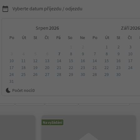
Vyberte datum příjezdu / odjezdu
Srpen
Září
rské chaty a hostince v
Po
Út
St
Čt
Pá
So
Ne
Po
Út
St
Čt
1
2
1
2
3
o 3 Zinnen Dolomity
3
4
5
6
7
8
9
7
8
9
10
10
11
12
13
14
15
16
14
15
16
17
17
18
19
20
21
22
23
21
22
23
24
24
25
26
27
28
29
30
28
29
30
31
 3 Zinnen Dolomity
Počet nocí:
0
ení
Kategorie
Zpracovává
Udržitelné ubytování
Na vyžádání