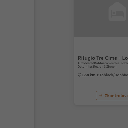
Rifugio Tre Cime - Lo
Alttoblach/Dobbiaco Vecchia, Tob
Dolomites Region 3 Zinnen
12.8 km
z Toblach/Dobbia
Zkontrolov
1