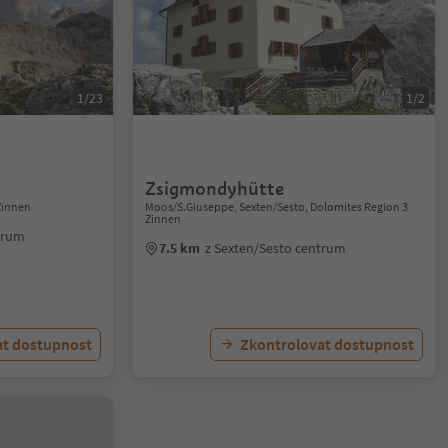
1/23
1/2
Zsigmondyhütte
Zinnen
Moos/S.Giuseppe, Sexten/Sesto, Dolomites Region 3
Zinnen
trum
7.5 km
z Sexten/Sesto centrum
at dostupnost
Zkontrolovat dostupnost