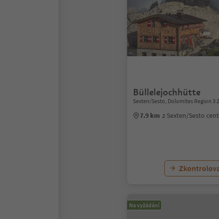
Büllelejochhütte
Sexten/Sesto, Dolomites Region 3 
7.9 km
z Sexten/Sesto cen
Zkontrolov
Na vyžádání