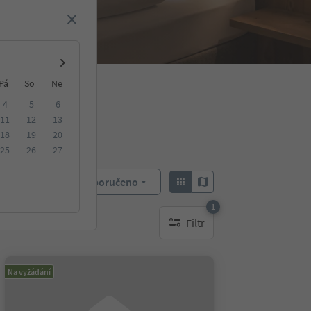
Pá
So
Ne
4
5
6
11
12
13
18
19
20
25
26
27
Doporučeno
Objednat:
1
Filtr
1 aktywny filtr
Na vyžádání