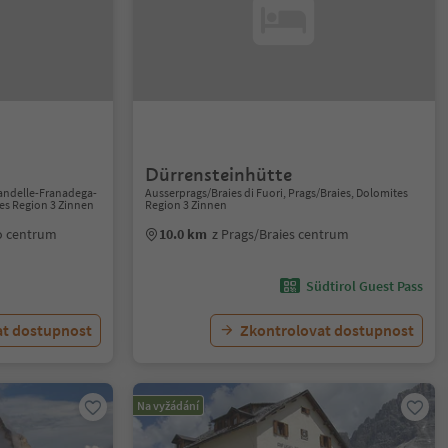
Dürrensteinhütte
andelle-Franadega-
Ausserprags/Braies di Fuori, Prags/Braies, Dolomites
tes Region 3 Zinnen
Region 3 Zinnen
o centrum
10.0 km
z Prags/Braies centrum
Südtirol Guest Pass
at dostupnost
Zkontrolovat dostupnost
Na vyžádání