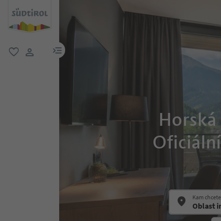
odkaz na menu
oblíbené
uživatelský odkaz
Horská 
Oficiáln
Kam chcete 