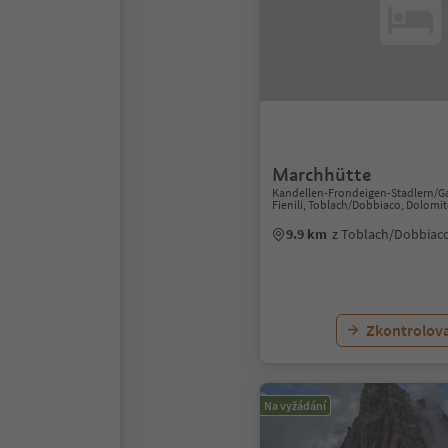
Marchhütte
Kandellen-Frondeigen-Stadlern/G
Fienili, Toblach/Dobbiaco, Dolomi
9.9 km
z Toblach/Dobbiac
Zkontrolov
Na vyžádání