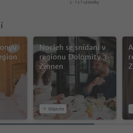
1 - 7 z 7 výsledky
í
ionyv
Nocleh se snídaní v
A
egion
regionu Dolomity 3
r
Zinnen
Z
Objevte