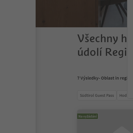
Všechny ho
údolí Regi
7
Výsledky
- Oblast in regio
Südtirol Guest Pass
Hodnoc
Na vyžádání