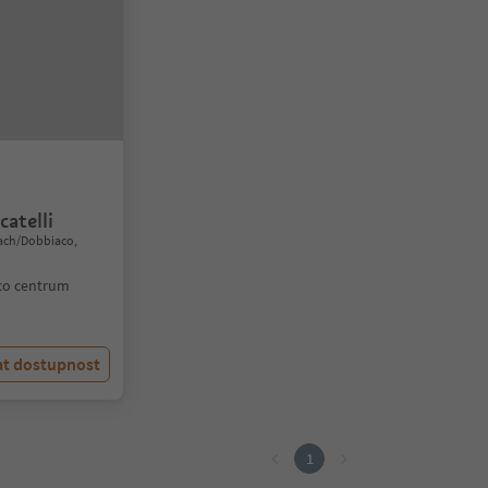
catelli
lach/Dobbiaco,
co centrum
at dostupnost
1