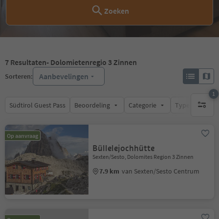
Zoeken
7
Resultaten
- Dolomietenregio 3 Zinnen
Aanbevelingen
Sorteren:
1
Südtirol Guest Pass
Beoordeling
Categorie
Type catering
1 actief 
Op aanvraag
Büllelejochhütte
Sexten/Sesto, Dolomites Region 3 Zinnen
7.9 km
van Sexten/Sesto Centrum