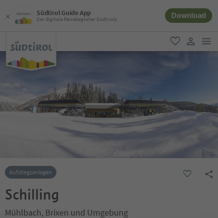
Südtirol Guide App
Download
Der digitale Reisebegleiter Südtirols
men
favorit
user lin
Aufstiegsanlagen
Schilling
Mühlbach, Brixen und Umgebung