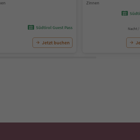
nen
Zinnen
Südti
Südtirol Guest Pass
Nacht /
Jetzt buchen
J