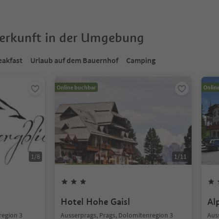
terkunft in der Umgebung
eakfast
Urlaub auf dem Bauernhof
Camping
Online buchbar
Onlin
1
/
8
1
/
11
Hotel Hohe Gaisl
Al
region 3
Ausserprags, Prags, Dolomitenregion 3
Aus