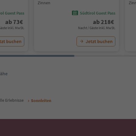
Zinnen
Zin
ol Guest Pass
Südtirol Guest Pass
ab
73
€
ab
218
€
Gäste Inkl. MwSt.
Nacht / Gäste Inkl. MwSt.
tzt buchen
Jetzt buchen
Nähe
lle Erlebnisse
Sonnleiten