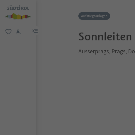
Aufstiegsanlagen
menu link
Sonnleiten
favorit
user link
Ausserprags, Prags, D