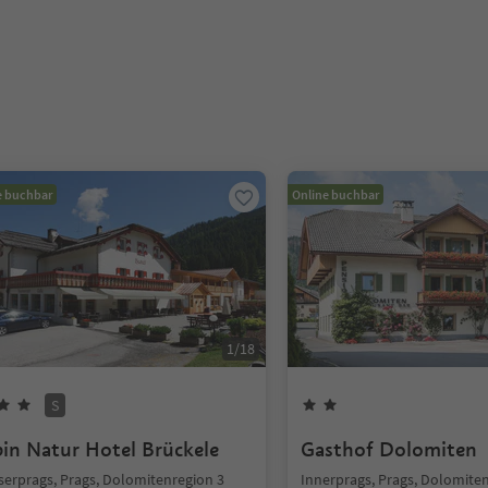
e buchbar
Online buchbar
1
/
18
S
pin Natur Hotel Brückele
Gasthof Dolomiten
serprags, Prags, Dolomitenregion 3
Innerprags, Prags, Dolomite