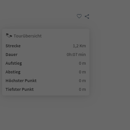
Tourübersicht
Strecke
1,2 Km
Dauer
0h:07 min
Aufstieg
0 m
Abstieg
0 m
Höchster Punkt
0 m
Tiefster Punkt
0 m