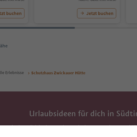
tzt buchen
Jetzt buchen
Nähe
lle Erlebnisse
Schutzhaus Zwickauer Hütte
Urlaubsideen für dich in Südti
Mit der Südtirol-Newsletter bekommst du Vorschlä
Auszeit, Veranstaltungs-Tipps und typische Rezepte