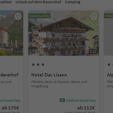
eakfast
Urlaub auf dem Bauernhof
Camping
Online buchbar
Onlin
1
/
23
1
/
24
ldererhof
Hotel Das Lisann
Al
eran und
Pfelders, Moos in Passeier, Meran und
Pfel
Umgebung
Um
ol Guest Pass
Südtirol Guest Pass
ab
170
€
ab
112
€
Gäste Inkl. MwSt.
Nacht / Gäste Inkl. MwSt.