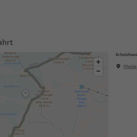
ahrt
Schutzhaus
+
Pfelde
−