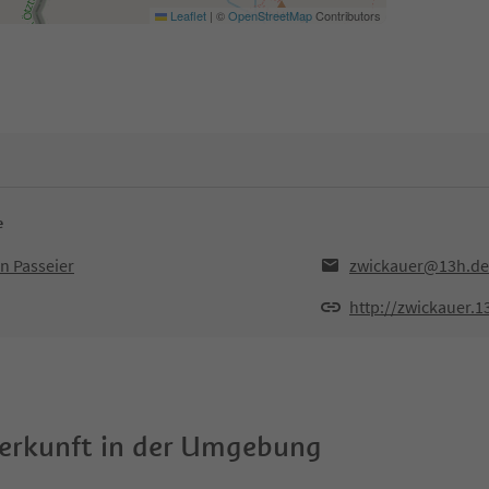
Leaflet
|
©
OpenStreetMap
Contributors
e
n Passeier
zwickauer@13h.de
http://zwickauer.1
terkunft in der Umgebung