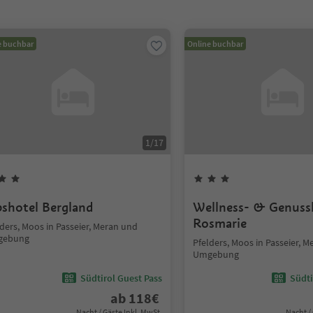
e buchbar
Online buchbar
1
/
17
pshotel Bergland
Wellness- & Genuss
Rosmarie
ders, Moos in Passeier, Meran und
gebung
Pfelders, Moos in Passeier, 
Umgebung
Südtirol Guest Pass
Südti
ab
118
€
Nacht / Gäste Inkl. MwSt.
Nacht /