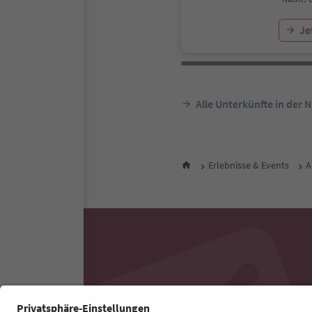
Je
Alle Unterkünfte in der 
Erlebnisse & Events
A