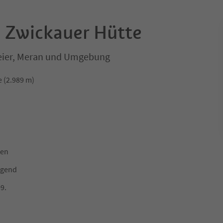
 Zwickauer Hütte
seier, Meran und Umgebung
 (2.989 m)
ten
ngend
09.