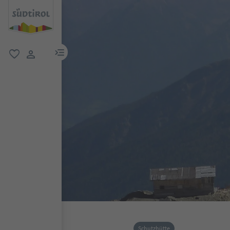
menu link
favorit
user link
Schutzhütte