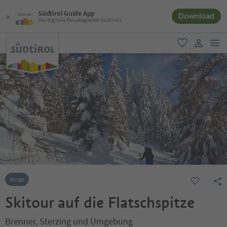
Südtirol Guide App
Download
Der digitale Reisebegleiter Südtirols
men
favorit
user lin
Berge
Skitour auf die Flatschspitze
Brenner, Sterzing und Umgebung