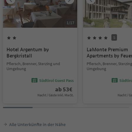
1
/
17
S
Hotel Argentum by
LaMonte Premium
Bergkristall
Apartments by Feuer
Pflersch, Brenner, Sterzing und
Pflersch, Brenner, Sterzin
Umgebung
Umgebung
Südtirol Guest Pass
Südtir
ab
53
€
Nacht / Gäste Inkl. MwSt.
Nacht / G
Alle Unterkünfte in der Nähe