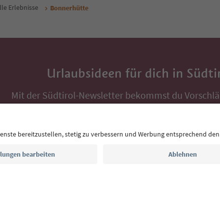
lle Erlebnisse
Bonnerhütte
Urlaubsideen für dich in Südti
Mit der Südtirol-Newsletter bekommst du Vorschlä
Auszeit, Veranstaltungs-Tipps und typische Rezepte
Postfach.
E-Mail Adresse
Jetzt anmelden