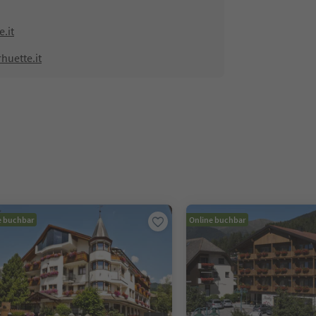
.it
huette.it
e buchbar
Online buchbar