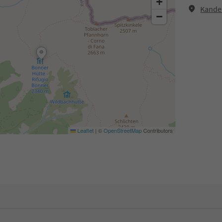
+
Kande
−
Leaflet
|
©
OpenStreetMap
Contributors