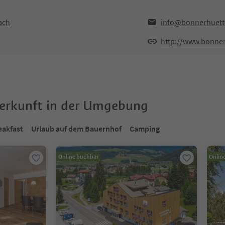
ach
info@bonnerhuette
http://www.bonner
terkunft in der Umgebung
eakfast
Urlaub auf dem Bauernhof
Camping
Online buchbar
Onlin