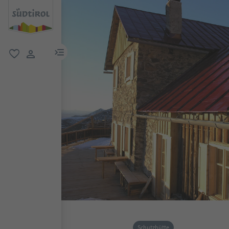
menu link
favorit
user link
Schutzhütte