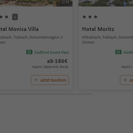
1
/
12
S
tel Monica Villa
Hotel Moritz
toblach, Toblach, Dolomitenregion 3
Alttoblach, Toblach, Dolomi
nen
Zinnen
Südtirol Guest Pass
Südti
ab
186
€
Nacht / Gäste Inkl. MwSt.
Nacht /
Jetzt buchen
J