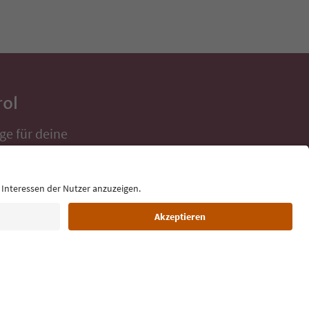
rol
ge für deine
 direkt ins