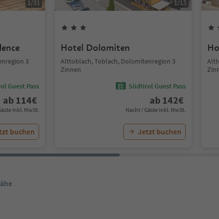
1
/
31
1
/
15
dence
Hotel Dolomiten
Ho
enregion 3
Alttoblach, Toblach, Dolomitenregion 3
Alt
Zinnen
Zin
ol Guest Pass
Südtirol Guest Pass
ab
114
€
ab
142
€
Gäste Inkl. MwSt.
Nacht / Gäste Inkl. MwSt.
tzt buchen
Jetzt buchen
Nähe