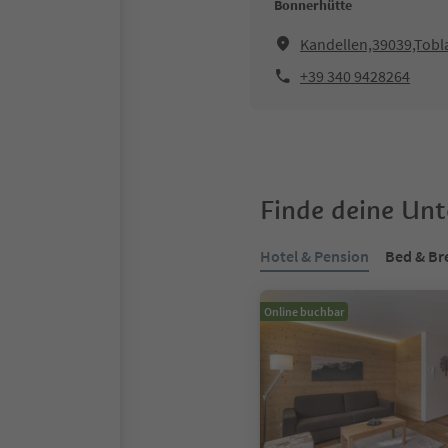
Bonnerhütte
Kandellen,39039,Tobl
+39 340 9428264
Finde deine Un
Hotel & Pension
Bed & Br
Online buchbar