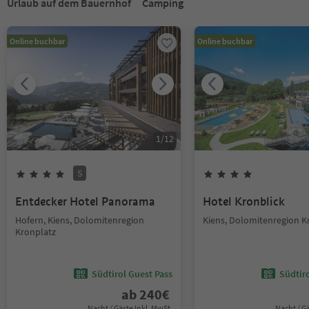
Urlaub auf dem Bauernhof
Camping
Online buchbar
Online buchbar
1
/
12
S
Entdecker Hotel Panorama
Hotel Kronblick
Hofern, Kiens, Dolomitenregion
Kiens, Dolomitenregion K
Kronplatz
Südtirol Guest Pass
Südtir
ab
240
€
Nacht / Gäste Inkl. MwSt.
Nacht / G