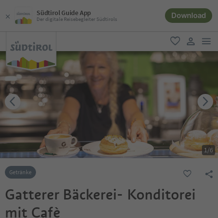
Südtirol Guide App
Download
Der digitale Reisebegleiter Südtirols
men
favorit
user lin
1
/
6
Getränke
Gatterer Bäckerei- Konditorei
mit Cafè