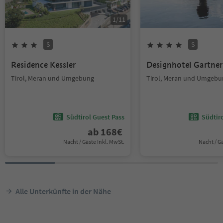
1
/
11
S
S
Residence Kessler
Designhotel Gartner
Tirol, Meran und Umgebung
Tirol, Meran und Umgebu
Südtirol Guest Pass
Südtir
ab
168
€
Nacht / Gäste Inkl. MwSt.
Nacht / G
Alle Unterkünfte in der Nähe