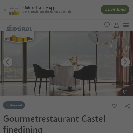
Südtirol Guide App
Download
Der digitale Reisebegleiter Südtirols
men
favorit
user lin
1
/
11
Restaurant
Gourmetrestaurant Castel
finedining