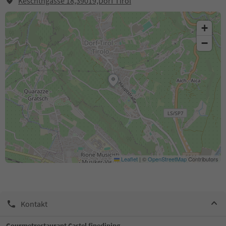
Keschtngasse 18,39019,Dorf Tirol
+
−
Leaflet
|
©
OpenStreetMap
Contributors
Kontakt
Gourmetrestaurant Castel finedining