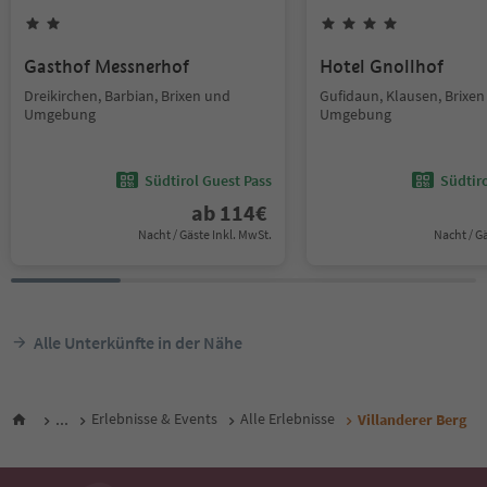
Gasthof Messnerhof
Hotel Gnollhof
Dreikirchen, Barbian, Brixen und
Gufidaun, Klausen, Brixe
Umgebung
Umgebung
Südtirol Guest Pass
Südtir
ab
114
€
Nacht / Gäste Inkl. MwSt.
Nacht / G
Alle Unterkünfte in der Nähe
...
Erlebnisse & Events
Alle Erlebnisse
Villanderer Berg