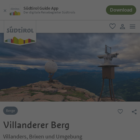
Südtirol Guide App
Download
Der digitale Reisebegleiter Südtirols
men
favorit
user lin
Berge
Villanderer Berg
Villanders, Brixen und Umgebung