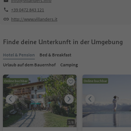
info@villanders.info
+39 0472 843 121
http://www.villanders.it
Finde deine Unterkunft in der Umgebung
Hotel & Pension
Bed & Breakfast
Urlaub auf dem Bauernhof
Camping
Online buchbar
Online buchbar
1
/
8