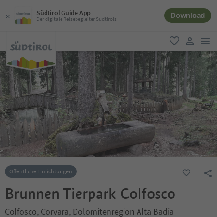
Südtirol Guide App
Download
Der digitale Reisebegleiter Südtirols
men
favorit
user lin
Öffentliche Einrichtungen
Brunnen Tierpark Colfosco
Colfosco, Corvara, Dolomitenregion Alta Badia