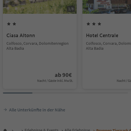
1
/
8
Ciasa Altonn
Hotel Centrale
Colfosco, Corvara, Dolomitenregion
Colfosco, Corvara, Dolom
Alta Badia
Alta Badia
ab
90
€
Nacht / Gäste Inkl. MwSt.
Nacht / G
Alle Unterkünfte in der Nähe
...
Erlebnisse & Events
Alle Erlebnisse
Brunnen Tierpark 