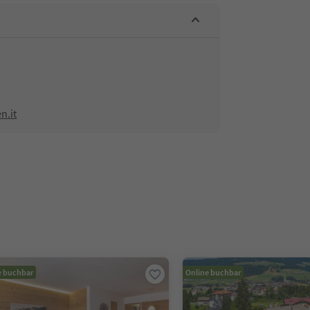
n.it
e buchbar
Online buchbar