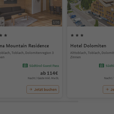
1
/
31
ma Mountain Residence
Hotel Dolomiten
toblach, Toblach, Dolomitenregion 3
Alttoblach, Toblach, Dolomi
nen
Zinnen
Südtirol Guest Pass
Südti
ab
114
€
Nacht / Gäste Inkl. MwSt.
Nacht /
Jetzt buchen
J