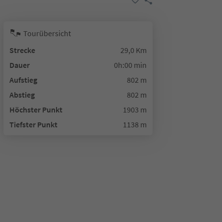
Tourübersicht
Strecke
29,0 Km
Dauer
0h:00 min
Aufstieg
802 m
Abstieg
802 m
Höchster Punkt
1903 m
Tiefster Punkt
1138 m