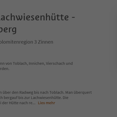
achwiesenhütte -
berg
Dolomitenregion 3 Zinnen
nn von Toblach, Innichen, Vierschach und
rden.
an über den Radweg bis nach Toblach. Man überquert
h bergauf bis zur Lachwiesenhütte. Die
 der Hütte nach re
...
Lies mehr