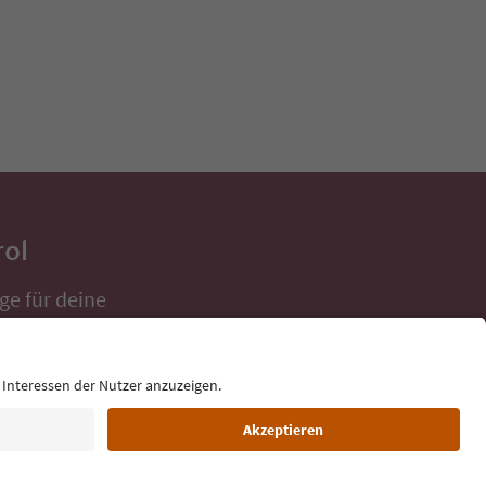
rol
ge für deine
 direkt ins