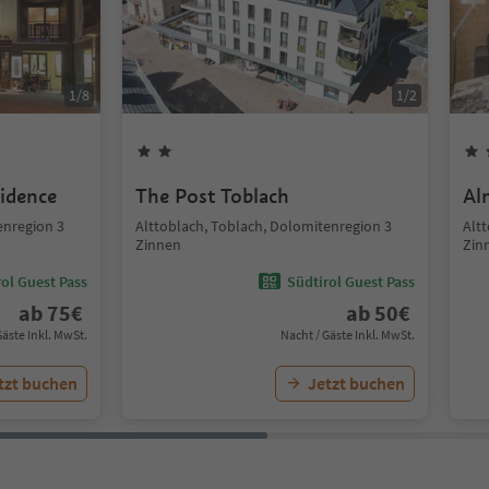
1
/
8
1
/
2
idence
The Post Toblach
Al
enregion 3
Alttoblach, Toblach, Dolomitenregion 3
Alt
Zinnen
Zin
ol Guest Pass
Südtirol Guest Pass
ab
75
€
ab
50
€
Gäste Inkl. MwSt.
Nacht / Gäste Inkl. MwSt.
tzt buchen
Jetzt buchen