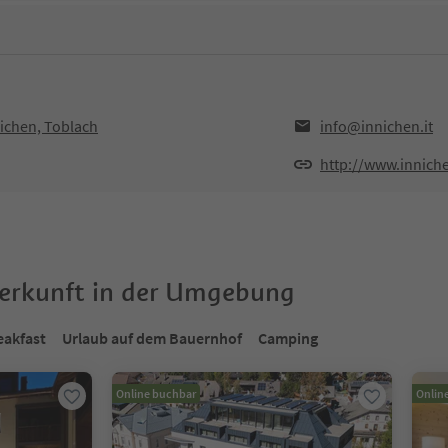
nichen, Toblach
info@innichen.it
http://www.inniche
terkunft in der Umgebung
eakfast
Urlaub auf dem Bauernhof
Camping
Online buchbar
Onlin