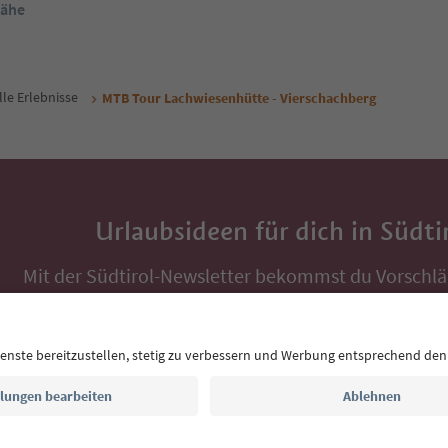
Nähe
lle Erlebnisse
MTB Tour Lachwiesenhütte - Vierschachberg
Urlaubsideen für dich in Südti
Mit der Südtirol-Newsletter bekommst du Vorschlä
Auszeit, Veranstaltungs-Tipps und typische Rezepte
Postfach.
E-Mail Adresse