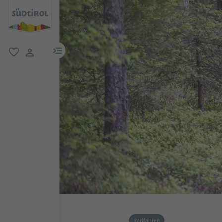
menu link
favorit
user link
Radfahren