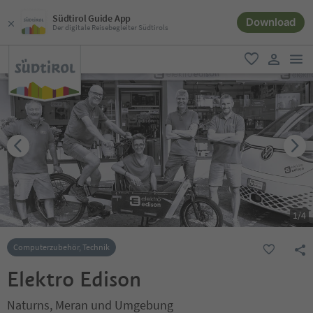
Südtirol Guide App
Download
Der digitale Reisebegleiter Südtirols
men
favorit
user lin
1
/
4
Computerzubehör, Technik
Elektro Edison
Naturns, Meran und Umgebung