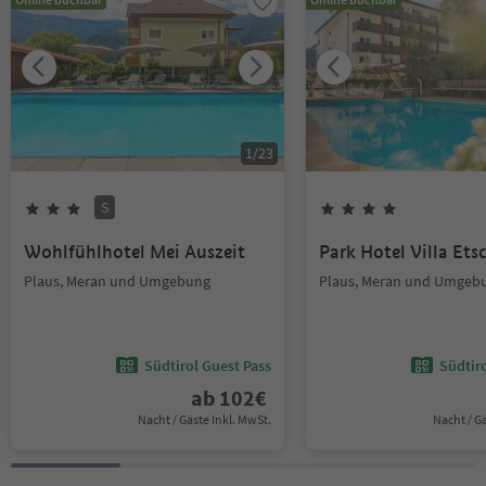
1
/
23
S
Wohlfühlhotel Mei Auszeit
Park Hotel Villa Ets
Plaus, Meran und Umgebung
Plaus, Meran und Umgeb
Südtirol Guest Pass
Südtir
ab
102
€
Nacht / Gäste Inkl. MwSt.
Nacht / G