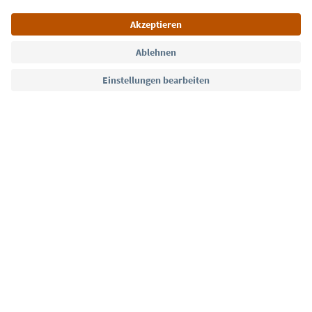
Sprache: Deutsch
Südtirol Guide App
FAQ
Kontakt
Presse
MICE
Datenschutzerklärung
AGB
Impressum
Cookie Policy
Film commission
Über uns
Zugänglichkeitserklärung
Südtirol B2B