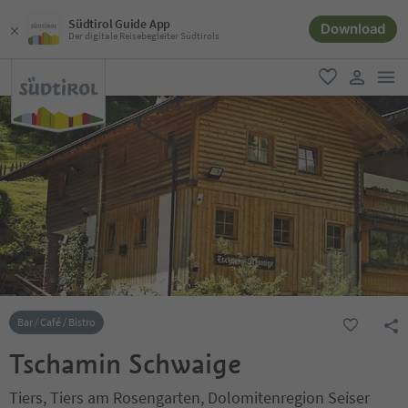
Südtirol Guide App
Download
Der digitale Reisebegleiter Südtirols
men
favorit
user lin
Bar / Café / Bistro
Tschamin Schwaige
Tiers, Tiers am Rosengarten, Dolomitenregion Seiser