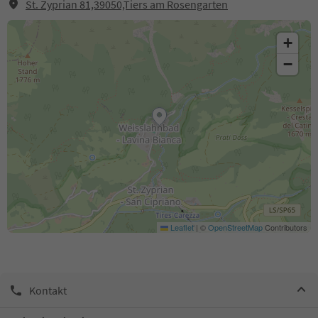
St. Zyprian 81,39050,Tiers am Rosengarten
+
−
Leaflet
|
©
OpenStreetMap
Contributors
Kontakt