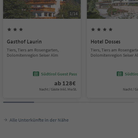
1
/
14
Gasthof Laurin
Hotel Dosses
Tiers, Tiers am Rosengarten,
Tiers, Tiers am Rosengart
Dolomitenregion Seiser Alm
Dolomitenregion Seiser 
Südtirol Guest Pass
Südtir
ab
128
€
Nacht / Gäste Inkl. MwSt.
Nacht / G
Alle Unterkünfte in der Nähe