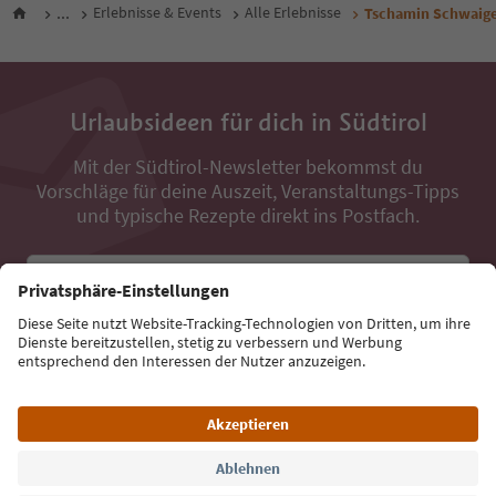
...
Erlebnisse & Events
Alle Erlebnisse
Tschamin Schwaig
Urlaubsideen für dich in Südtirol
Mit der Südtirol-Newsletter bekommst du
Vorschläge für deine Auszeit, Veranstaltungs-Tipps
und typische Rezepte direkt ins Postfach.
E-Mail Adresse
Jetzt anmelden