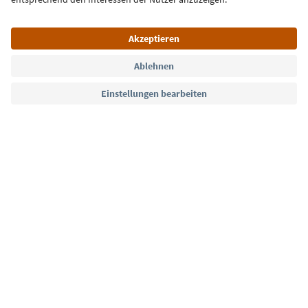
Sprache: Deutsch
Südtirol Guide App
FAQ
Kontakt
Presse
MICE
Datenschutzerklärung
AGB
Impressum
Cookie Policy
Film commission
Über uns