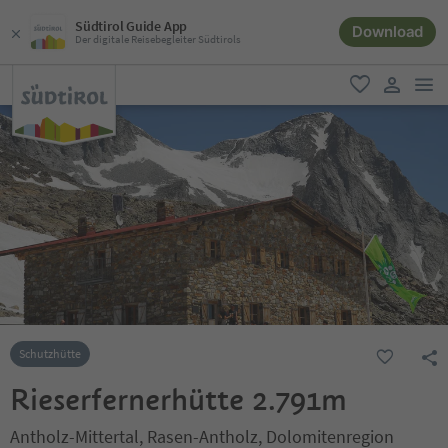
Südtirol Guide App
Download
Der digitale Reisebegleiter Südtirols
men
favorit
user lin
Schutzhütte
Rieserfernerhütte 2.791m
Antholz-Mittertal, Rasen-Antholz, Dolomitenregion