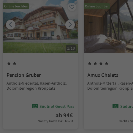
Online buchbar
Online buchbar
1
/
18
Pension Gruber
Amus Chalets
Antholz-Niedertal, Rasen-Antholz,
Antholz-Mittertal, Rasen-
Dolomitenregion Kronplatz
Dolomitenregion Kronpla
Südtirol Guest Pass
Südtir
ab
94
€
Nacht / Gäste Inkl. MwSt.
Nacht / G