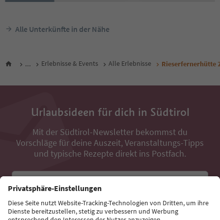
Alle Unterkünfte in der Nähe
...
Erlebnisse & Events
Alle Erlebnisse
Rieserfernerhütte 
Urlaubsideen für dich in Südtirol
Mit der Südtirol-Newsletter bekommst du
Vorschläge für deine Auszeit, Veranstaltungs-Tipps
und typische Rezepte direkt ins Postfach.
E-Mail Adresse
Jetzt anmelden