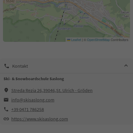
Leaflet
|
©
OpenStreetMap
Contributors
Kontakt
Ski- & Snowboardschule Saslong
Streda Rezia 26,39046,St. Ulrich - Gröden
info@skisaslong.com
+39 0471 786258
https://www.skisaslong.com