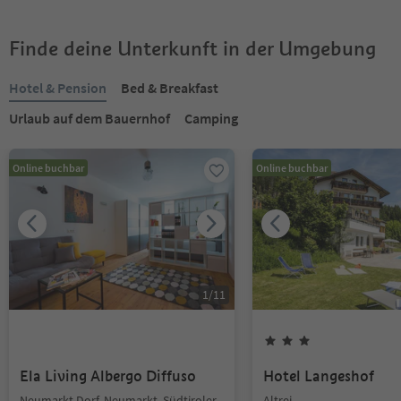
Finde deine Unterkunft in der Umgebung
Hotel & Pension
Bed & Breakfast
Urlaub auf dem Bauernhof
Camping
Online buchbar
Online buchbar
1
/
11
Ela Living Albergo Diffuso
Hotel Langeshof
Neumarkt Dorf, Neumarkt, Südtiroler
Altrei,