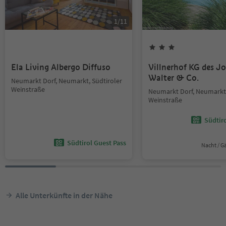
1
/
11
Ela Living Albergo Diffuso
Villnerhof KG des J
Walter & Co.
Neumarkt Dorf, Neumarkt, Südtiroler
Weinstraße
Neumarkt Dorf, Neumarkt,
Weinstraße
Südtir
Südtirol Guest Pass
Nacht / G
Alle Unterkünfte in der Nähe