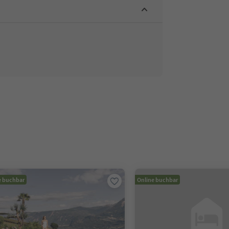
e buchbar
Online buchbar