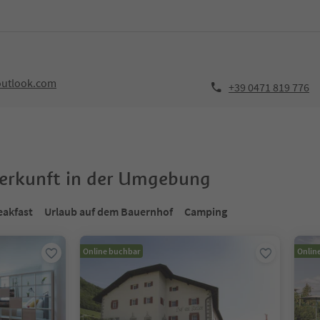
outlook.com
+39 0471 819 776
terkunft in der Umgebung
eakfast
Urlaub auf dem Bauernhof
Camping
Online buchbar
Onlin