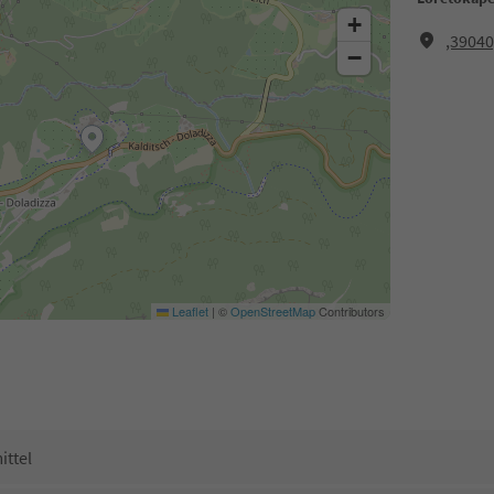
+
,39040
−
Leaflet
|
©
OpenStreetMap
Contributors
ittel