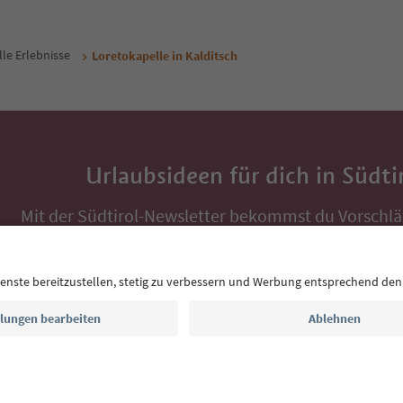
lle Erlebnisse
Loretokapelle in Kalditsch
Urlaubsideen für dich in Südti
Mit der Südtirol-Newsletter bekommst du Vorschlä
Auszeit, Veranstaltungs-Tipps und typische Rezepte
Postfach.
E-Mail Adresse
Jetzt anmelden