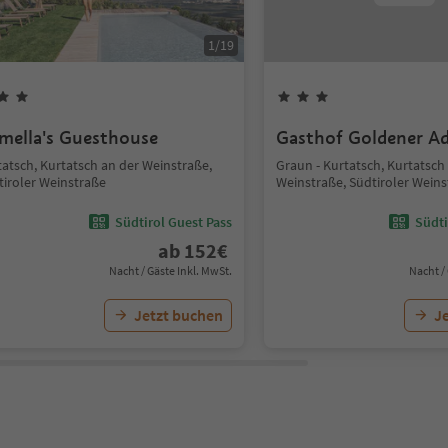
1
/
19
mella's Guesthouse
Gasthof Goldener Ad
tatsch, Kurtatsch an der Weinstraße,
Graun - Kurtatsch, Kurtatsch
tiroler Weinstraße
Weinstraße, Südtiroler Wein
Südtirol Guest Pass
Südti
ab
152
€
Nacht / Gäste Inkl. MwSt.
Nacht /
Jetzt buchen
J