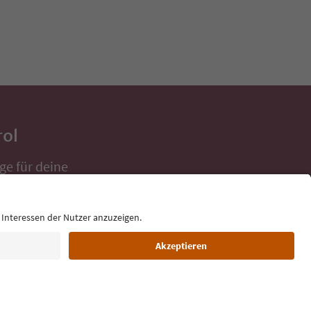
rol
ge für deine
 direkt ins