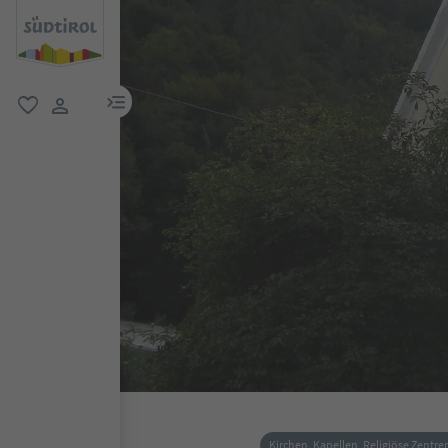
menu link
favorit
user link
Kirchen, Kapellen, Religiöse Zentre