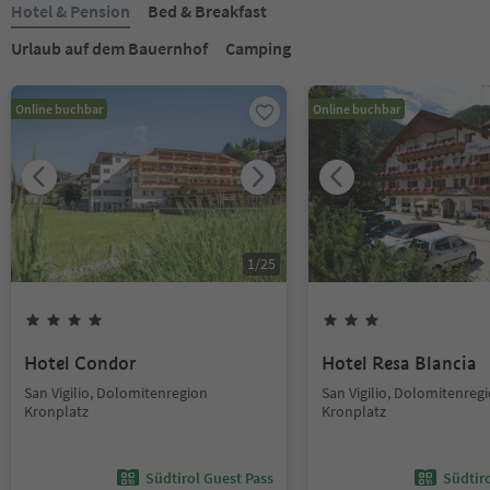
Hotel & Pension
Bed & Breakfast
Urlaub auf dem Bauernhof
Camping
Online buchbar
Online buchbar
1
/
25
Hotel Condor
Hotel Resa Blancia
San Vigilio, Dolomitenregion
San Vigilio, Dolomitenreg
Kronplatz
Kronplatz
Südtirol Guest Pass
Südtir