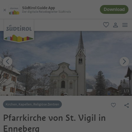
Südtirol Guide App
Download
Der digitale Reisebegleiter Südtirols
men
favorit
user lin
1
/
3
Kirchen, Kapellen, Religiöse Zentren
Pfarrkirche von St. Vigil in
Enneberg