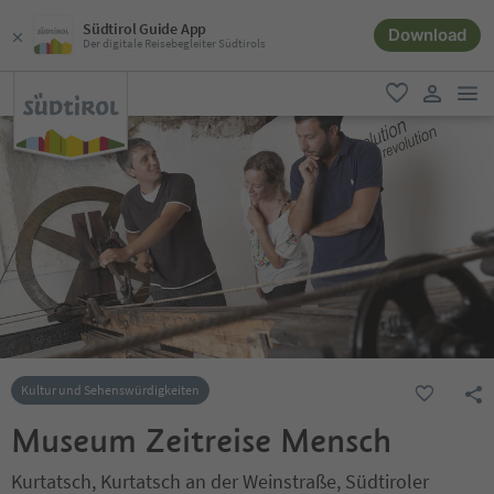
Südtirol Guide App
Download
Der digitale Reisebegleiter Südtirols
men
favorit
user lin
Kultur und Sehenswürdigkeiten
Museum Zeitreise Mensch
Kurtatsch, Kurtatsch an der Weinstraße, Südtiroler