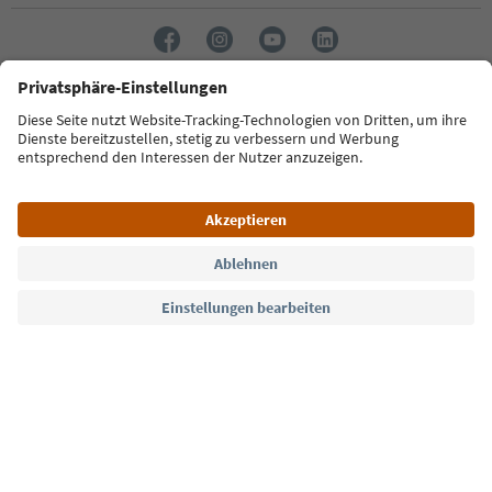
Sprache: Deutsch
Südtirol Guide App
FAQ
Kontakt
Presse
MICE
Datenschutzerklärung
AGB
Impressum
Cookie Policy
Film commission
Über uns
Zugänglichkeitserklärung
Südtirol B2B
© 2026 IDM Südtirol