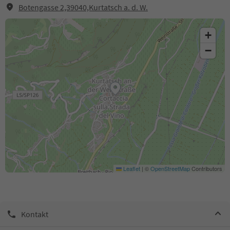
Botengasse 2,39040,Kurtatsch a. d. W.
+
−
Leaflet
|
©
OpenStreetMap
Contributors
Kontakt