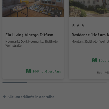
1
/
11
Ela Living Albergo Diffuso
Residence "Hof am K
Neumarkt Dorf, Neumarkt, Südtiroler
Montan, Südtiroler Weins
Weinstraße
Südtir
Südtirol Guest Pass
Nacht / G
Alle Unterkünfte in der Nähe