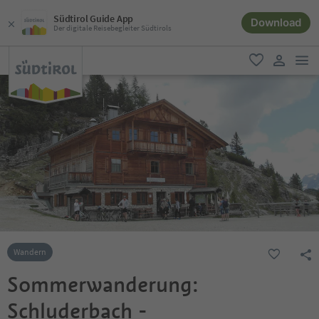
Südtirol Guide App
Download
Der digitale Reisebegleiter Südtirols
men
favorit
user lin
Wandern
Sommerwanderung:
Schluderbach -