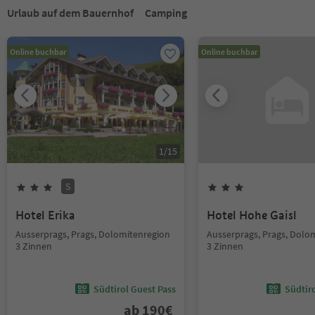
Urlaub auf dem Bauernhof
Camping
Online buchbar
Online buchbar
1
/
15
S
Hotel Erika
Hotel Hohe Gaisl
Ausserprags, Prags, Dolomitenregion
Ausserprags, Prags, Dolo
3 Zinnen
3 Zinnen
Südtirol Guest Pass
Südtir
ab
190
€