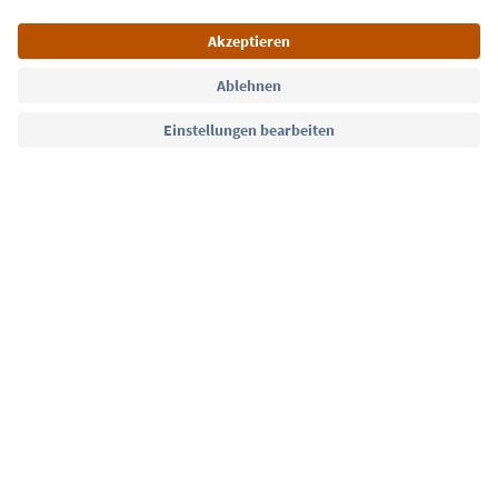
Sprache: Deutsch
Südtirol Guide App
FAQ
Kontakt
Presse
MICE
Datenschutzerklärung
AGB
Impressum
Cookie Policy
Film commission
Über uns
Zugänglichkeitserklärung
Südtirol B2B