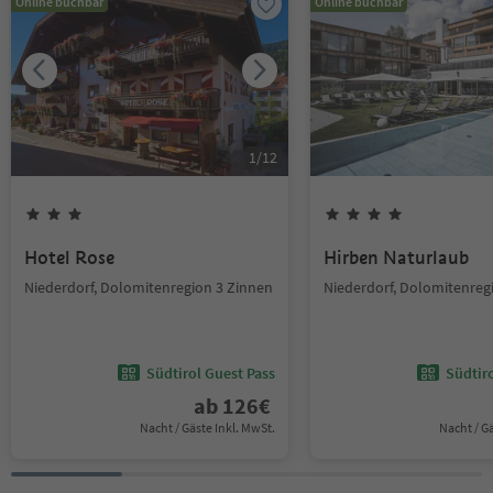
Online buchbar
Online buchbar
1
/
12
Hotel Rose
Hirben Naturlaub
Niederdorf, Dolomitenregion 3 Zinnen
Niederdorf, Dolomitenreg
Südtirol Guest Pass
Südtir
ab
126
€
Nacht / Gäste Inkl. MwSt.
Nacht / G