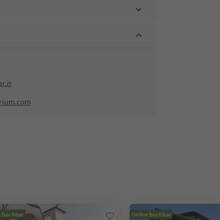
r.it
arium.com
e buchbar
Online buchbar