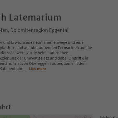
ich Latemarium
fen, Dolomitenregion Eggental
der und Erwachsene neun Themenwege und eine
splattform mit atemberaubenden Fernsichten auf die
ders viel Wert wurde beim naturnahen
ziehung der Umwelt gelegt und dabei Eingriff e in
atemarium ist von Obereggen aus bequem mit dem
r Kabinenbahn
...
Lies mehr
ahrt
Erlebnisre