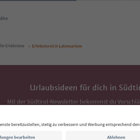
Nähe
lle Erlebnisse
Erlebnisreich Latemarium
Urlaubsideen für dich in Südti
Mit der Südtirol-Newsletter bekommst du Vorschlä
Auszeit, Veranstaltungs-Tipps und typische Rezepte
Postfach.
E-Mail Adresse