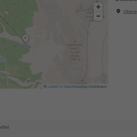
+
Obere
−
Leaflet
|
©
OpenStreetMap
Contributors
ittel