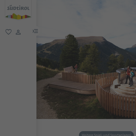
menu link
favorit
user link
Weitere Spiel- und Sportanlagen