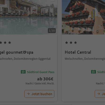
1
/
30
gel gourmet&spa
Hotel Central
schnofen, Dolomitenregion Eggental
Welschnofen, Dolomitenregi
Südtirol Guest Pass
Südti
ab
306
€
Nacht / Gäste Inkl. MwSt.
Nacht /
Jetzt buchen
J