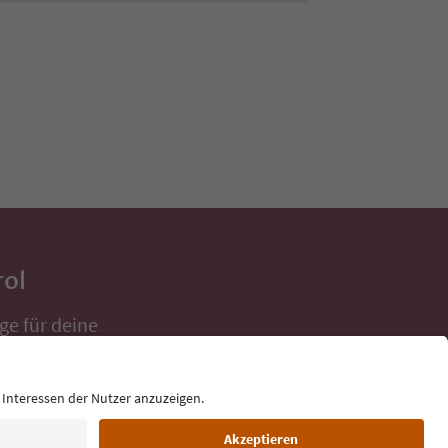
rol
ge für deine
 direkt ins