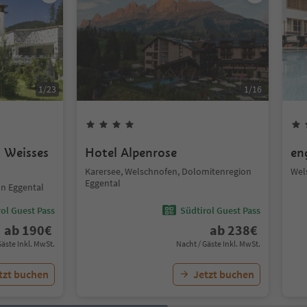
1
/
23
1
/
16
 Weisses
Hotel Alpenrose
en
Karersee, Welschnofen, Dolomitenregion
Wel
Eggental
n Eggental
ol Guest Pass
Südtirol Guest Pass
ab
190
€
ab
238
€
Gäste Inkl. MwSt.
Nacht / Gäste Inkl. MwSt.
tzt buchen
Jetzt buchen