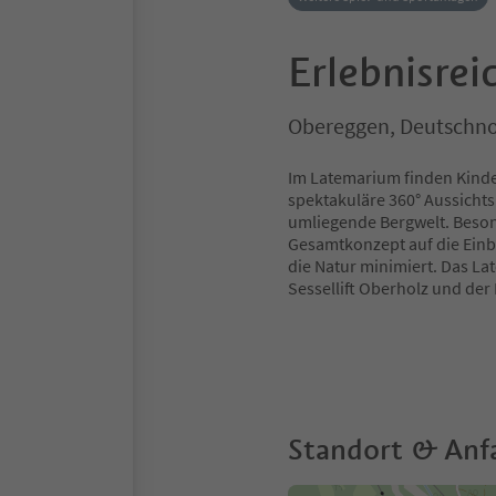
Erlebnisre
Obereggen, Deutschno
Im Latemarium finden Kin
spektakuläre 360° Aussicht
umliegende Bergwelt. Beson
Gesamtkonzept auf die Einbe
die Natur minimiert. Das L
Sessellift Oberholz und de
Standort & Anf