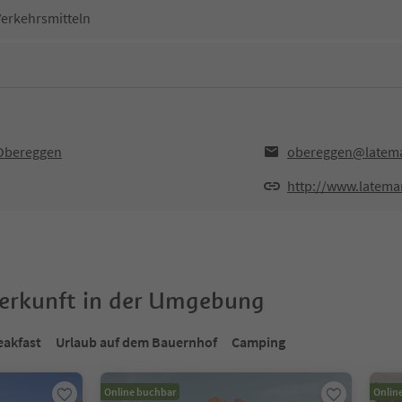
Verkehrsmitteln
Obereggen
obereggen@latema
http://www.latem
terkunft in der Umgebung
eakfast
Urlaub auf dem Bauernhof
Camping
Online buchbar
Onlin