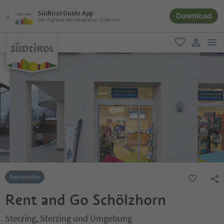
Südtirol Guide App
Download
Der digitale Reisebegleiter Südtirols
men
favorit
user lin
Radverleihe
Rent and Go Schölzhorn
Sterzing, Sterzing und Umgebung