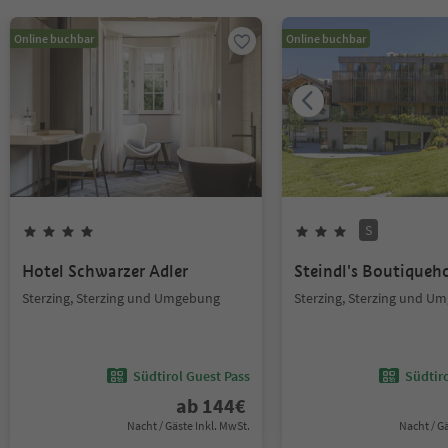
Online buchbar
Online buchbar
S
Hotel Schwarzer Adler
Steindl's Boutiqueh
Sterzing, Sterzing und Umgebung
Sterzing, Sterzing und U
Südtirol Guest Pass
Südtir
ab
144
€
Nacht / Gäste Inkl. MwSt.
Nacht / G