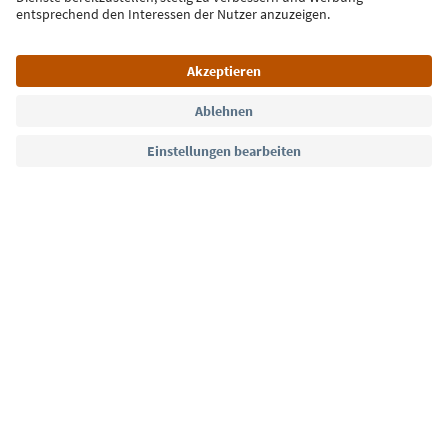
Jetzt anmelden
Sprache: Deutsch
Südtirol Guide App
FAQ
Kontakt
Presse
MICE
Datenschutzerklärung
AGB