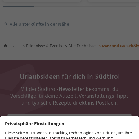
Alle Unterkünfte in der Nähe
...
Erlebnisse & Events
Alle Erlebnisse
Rent and Go Schöl
Urlaubsideen für dich in Südtirol
Mit der Südtirol-Newsletter bekommst du
Vorschläge für deine Auszeit, Veranstaltungs-Tipps
und typische Rezepte direkt ins Postfach.
E-Mail Adresse