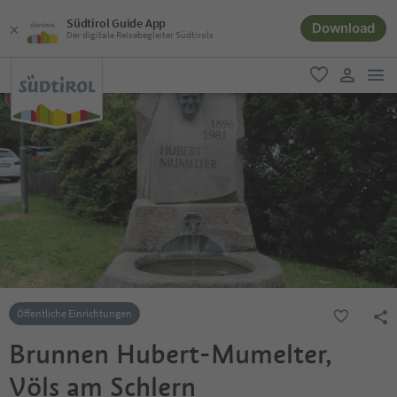
Südtirol Guide App
Download
Der digitale Reisebegleiter Südtirols
men
favorit
user lin
Öffentliche Einrichtungen
Brunnen Hubert-Mumelter,
Völs am Schlern