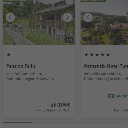
1
/
9
Pension Fellis
Romantik Hotel Tu
Völs, Völs am Schlern,
Völs, Völs am Schlern,
Dolomitenregion Seiser Alm
Dolomitenregion Seiser 
Südtir
ab
106
€
Nacht / Gäste Inkl. MwSt.
Nacht / G