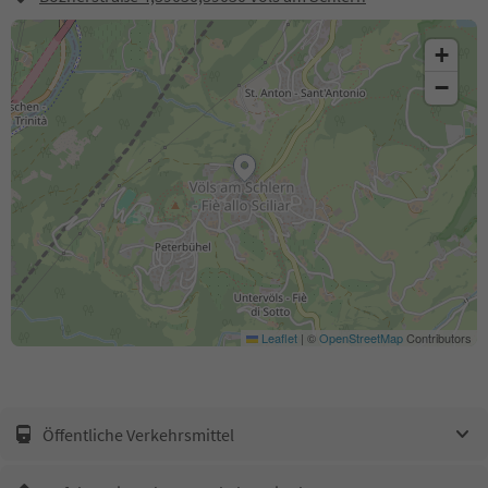
+
−
Leaflet
|
©
OpenStreetMap
Contributors
Öffentliche Verkehrsmittel