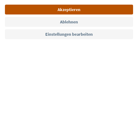
Sprache: Deutsch
Südtirol Guide App
FAQ
Kontakt
Presse
MICE
Datenschutzerklärung
AGB
Impressum
Cookie Policy
Film commission
Über uns
Zugänglichkeitserklärung
Südtirol B2B