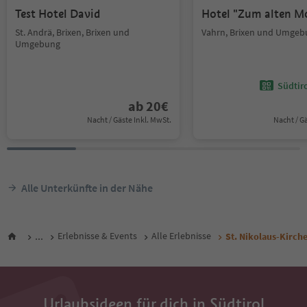
Test Hotel David
Hotel "Zum alten M
St. Andrä, Brixen, Brixen und
Vahrn, Brixen und Umgeb
Umgebung
Südtir
ab
20
€
Nacht / Gäste Inkl. MwSt.
Nacht / G
Alle Unterkünfte in der Nähe
...
Erlebnisse & Events
Alle Erlebnisse
St. Nikolaus-Kirche
Urlaubsideen für dich in Südtirol