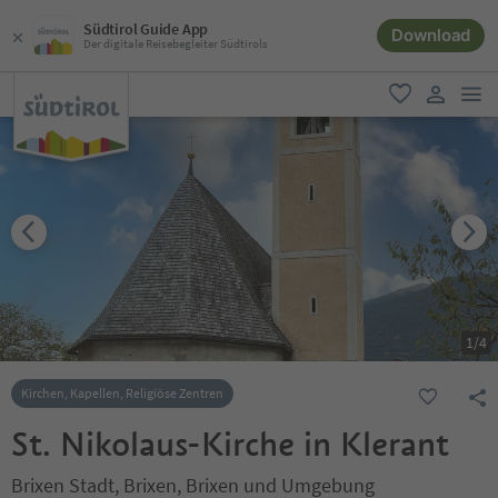
Südtirol Guide App
Download
Der digitale Reisebegleiter Südtirols
men
favorit
user lin
1
/
4
Kirchen, Kapellen, Religiöse Zentren
St. Nikolaus-Kirche in Klerant
Brixen Stadt, Brixen, Brixen und Umgebung