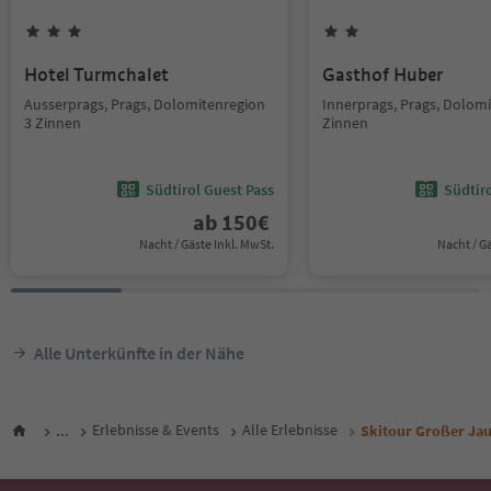
Hotel Turmchalet
Gasthof Huber
Ausserprags, Prags, Dolomitenregion
Innerprags, Prags, Dolom
3 Zinnen
Zinnen
Südtirol Guest Pass
Südtir
ab
150
€
Nacht / Gäste Inkl. MwSt.
Nacht / G
Alle Unterkünfte in der Nähe
...
Erlebnisse & Events
Alle Erlebnisse
Skitour Großer Ja