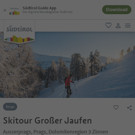
Südtirol Guide App
Download
Der digitale Reisebegleiter Südtirols
men
favorit
user lin
Berge
Skitour Großer Jaufen
Ausserprags, Prags, Dolomitenregion 3 Zinnen