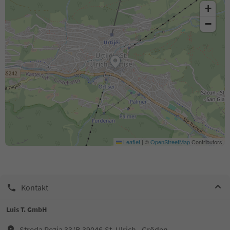
+
−
Leaflet
|
©
OpenStreetMap
Contributors
Kontakt
Luis T. GmbH
Streda Rezia 33/B,39046,St. Ulrich - Gröden