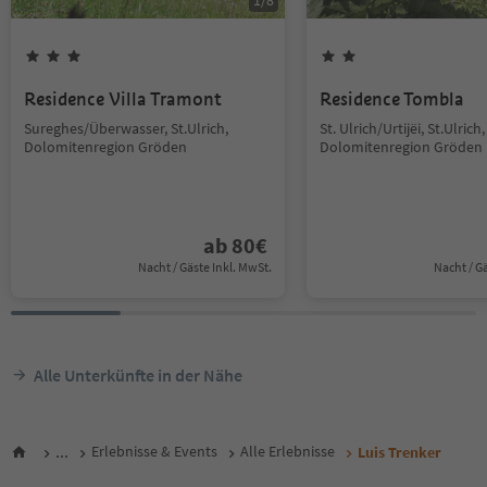
1
/
8
Residence Villa Tramont
Residence Tombla
Sureghes/Überwasser, St.Ulrich,
St. Ulrich/Urtijëi, St.Ulrich,
Dolomitenregion Gröden
Dolomitenregion Gröden
ab
80
€
Nacht / Gäste Inkl. MwSt.
Nacht / G
Alle Unterkünfte in der Nähe
...
Erlebnisse & Events
Alle Erlebnisse
Luis Trenker