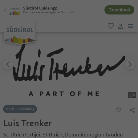
Südtirol Guide App
Download
Der digitale Reisebegleiter Südtirols
men
favorit
user lin
1
/
4
Mode, Bekleidung
Luis Trenker
St. Ulrich/Urtijëi, St.Ulrich, Dolomitenregion Gröden