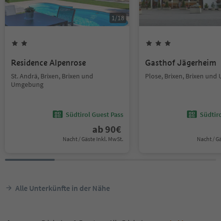
1
/
18
Residence Alpenrose
Gasthof Jägerheim
St. Andrä, Brixen, Brixen und
Plose, Brixen, Brixen un
Umgebung
Südtirol Guest Pass
Südtir
ab
90
€
Nacht / Gäste Inkl. MwSt.
Nacht / G
Alle Unterkünfte in der Nähe