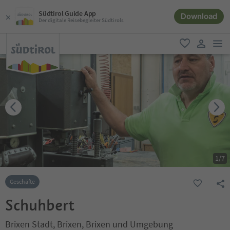
Südtirol Guide App
Download
Der digitale Reisebegleiter Südtirols
men
favorit
user lin
1
/
7
Geschäfte
Schuhbert
Brixen Stadt, Brixen, Brixen und Umgebung