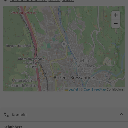
+
−
Leaflet
|
©
OpenStreetMap
Contributors
Kontakt
Schuhbert