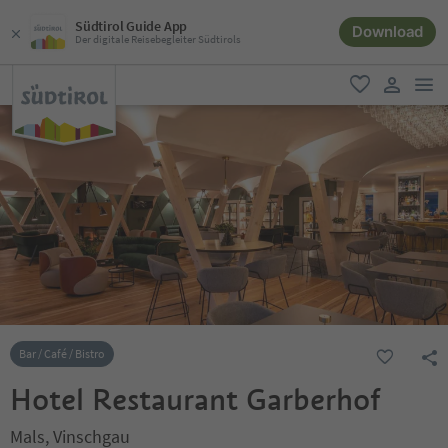
Südtirol Guide App
Download
Der digitale Reisebegleiter Südtirols
men
favorit
user lin
Bar / Café / Bistro
Hotel Restaurant Garberhof
Mals, Vinschgau