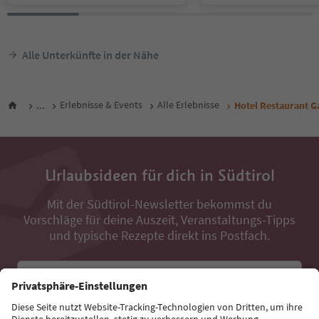
Alle Unterkünfte in der Nähe
...
Erlebnisse & Events
Alle Erlebnisse
Hotel Restaurant G
Urlaubsideen für dich in Südtirol
Mit der Südtirol-Newsletter bekommst du
Vorschläge für deine Auszeit, Veranstaltungs-Tipps
und typische Rezepte direkt ins Postfach.
E-Mail Adresse