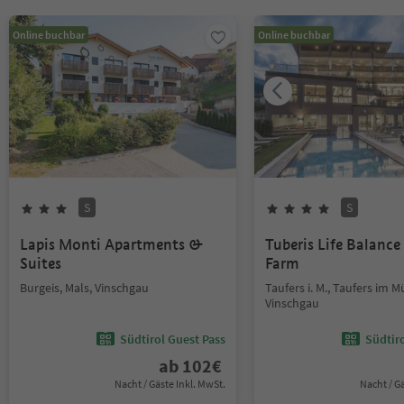
Online buchbar
Online buchbar
S
S
Lapis Monti Apartments &
Tuberis Life Balanc
Suites
Farm
Burgeis, Mals, Vinschgau
Taufers i. M., Taufers im M
Vinschgau
Südtirol Guest Pass
Südtir
ab
102
€
Nacht / Gäste Inkl. MwSt.
Nacht / G