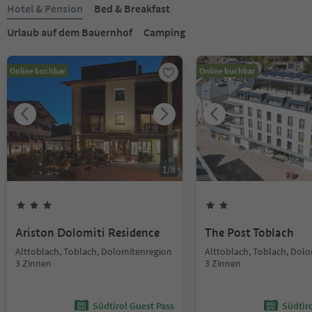
Hotel & Pension
Bed & Breakfast
Urlaub auf dem Bauernhof
Camping
Online buchbar
Online buchbar
1
/
8
Ariston Dolomiti Residence
The Post Toblach
Alttoblach, Toblach, Dolomitenregion
Alttoblach, Toblach, Dol
3 Zinnen
3 Zinnen
Südtirol Guest Pass
Südtir