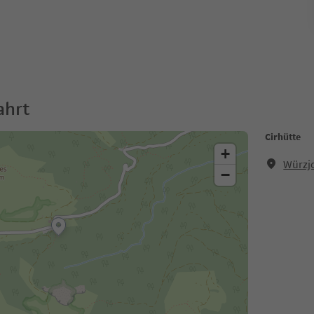
ahrt
Cirhütte
+
Würzjo
−