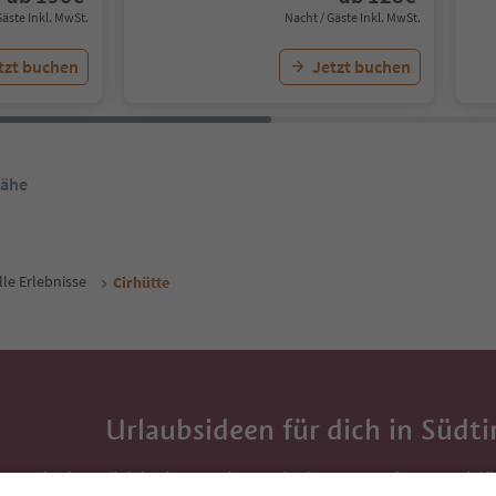
Gäste Inkl. MwSt.
Nacht / Gäste Inkl. MwSt.
tzt buchen
Jetzt buchen
Nähe
lle Erlebnisse
Cirhütte
Urlaubsideen für dich in Südti
Mit der Südtirol-Newsletter bekommst du Vorschlä