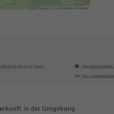
Leaflet
|
©
OpenStreetMap
Contributors
,39030,St. Martin in Thurn
otto.dapoz@bb44.i
http://www.baitacir
terkunft in der Umgebung