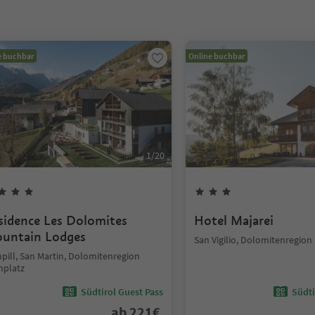
e buchbar
Online buchbar
1
/
20
sidence Les Dolomites
Hotel Majarei
untain Lodges
San Vigilio, Dolomitenregion
pill, San Martin, Dolomitenregion
nplatz
Südtirol Guest Pass
Südti
ab
221
€