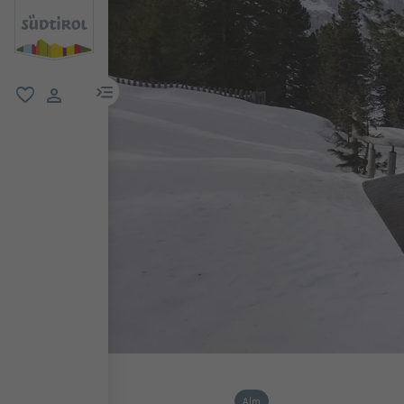
menu link
favorit
user link
Alm