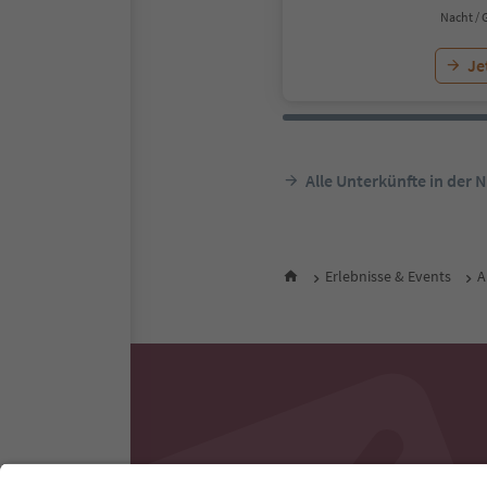
Nacht / 
Je
Alle Unterkünfte in der 
Erlebnisse & Events
A