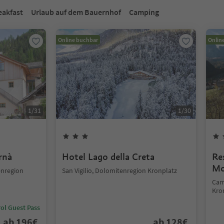
eakfast
Urlaub auf dem Bauernhof
Camping
Online buchbar
Onlin
1
/
31
1
/
30
rnà
Hotel Lago della Creta
Re
Mo
enregion
San Vigilio, Dolomitenregion Kronplatz
Cam
Kro
ol Guest Pass
ab
196
€
ab
128
€