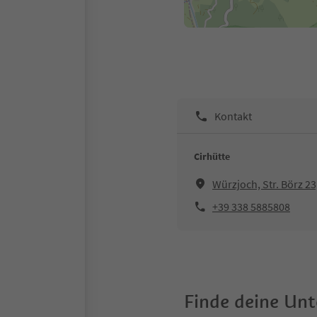
Kontakt
Cirhütte
Würzjoch, Str. Börz 23
+39 338 5885808
Finde deine Un