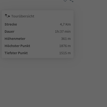
Tourübersicht
Strecke
4,7 Km
Dauer
1h:37 min
Höhenmeter
361 m
Höchster Punkt
1876 m
Tiefster Punkt
1515 m