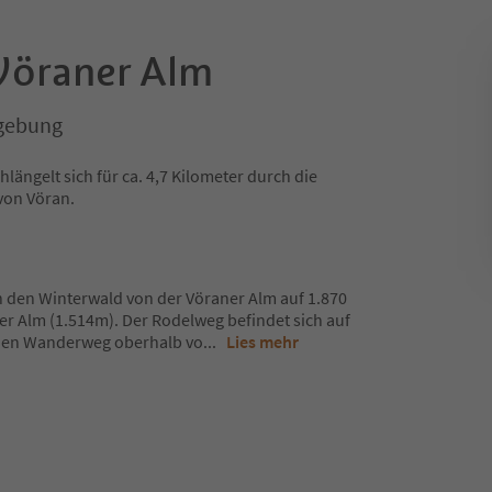
Vöraner Alm
gebung
längelt sich für ca. 4,7 Kilometer durch die
von Vöran.
h den Winterwald von der Vöraner Alm auf 1.870
r Alm (1.514m). Der Rodelweg befindet sich auf
enen Wanderweg oberhalb vo
...
Lies mehr