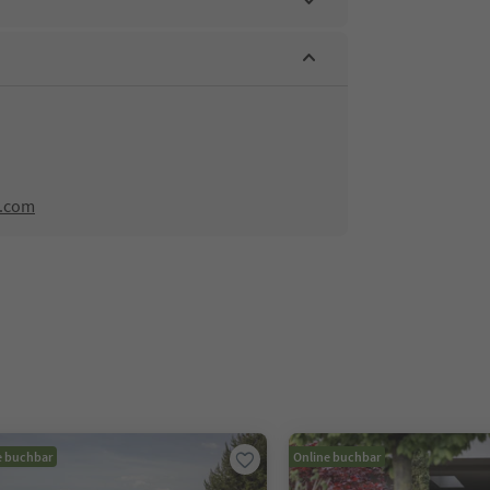
g.com
e buchbar
Online buchbar