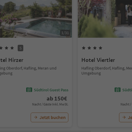
1
/
31
S
tel Hirzer
Hotel Viertler
ing Oberdorf, Hafling, Meran und
Hafling Oberdorf, Hafling, M
gebung
Umgebung
Südtirol Guest Pass
Südti
ab
150
€
Nacht / Gäste Inkl. MwSt.
Nacht /
Jetzt buchen
J