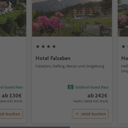
1
/
12
1
/
25
Hotel Falzeben
Ho
Falzeben, Hafling, Meran und Umgebung
Hafl
Um
ol Guest Pass
Südtirol Guest Pass
ab
130
€
ab
242
€
Gäste Inkl. MwSt.
Nacht / Gäste Inkl. MwSt.
tzt buchen
Jetzt buchen