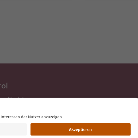
rol
ge für deine
 direkt ins