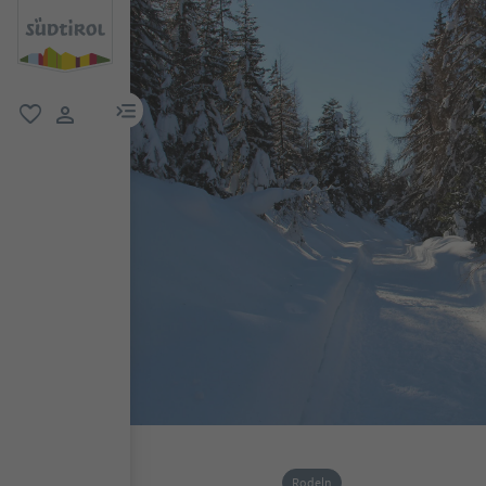
menu link
favorit
user link
Rodeln