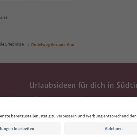
Nähe
lle Erlebnisse
Rodelweg Vöraner Alm
Urlaubsideen für dich in Südti
Mit der Südtirol-Newsletter bekommst du Vorschlä
Auszeit, Veranstaltungs-Tipps und typische Rezepte
Postfach.
E-Mail Adresse