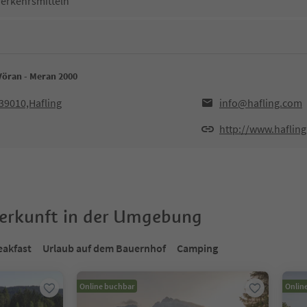
Verkehrsmitteln
Vöran - Meran 2000
,39010,Hafling
info@hafling.com
http://www.haflin
terkunft in der Umgebung
eakfast
Urlaub auf dem Bauernhof
Camping
Online buchbar
Onlin