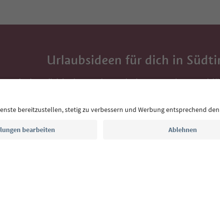
Urlaubsideen für dich in Südti
Mit der Südtirol-Newsletter bekommst du Vorschlä
Auszeit, Veranstaltungs-Tipps und typische Rezepte
Postfach.
E-Mail Adresse
Jetzt anmelden