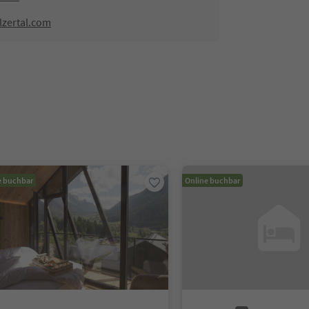
lzertal.com
e buchbar
Online buchbar