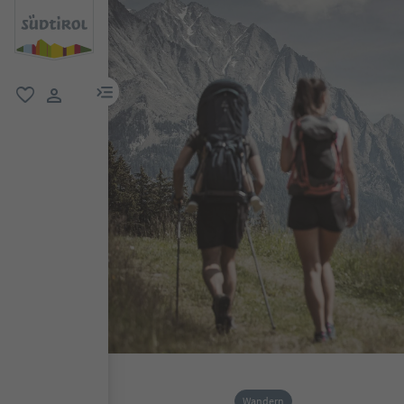
menu link
favorit
user link
Wandern