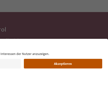
rol
ge für deine
 direkt ins