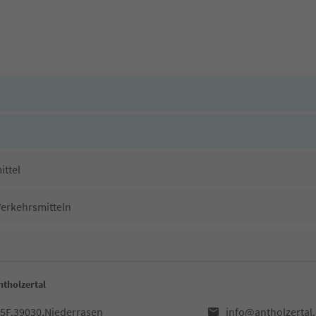
ittel
Verkehrsmitteln
tholzertal
35F,39030,Niederrasen
info@antholzertal