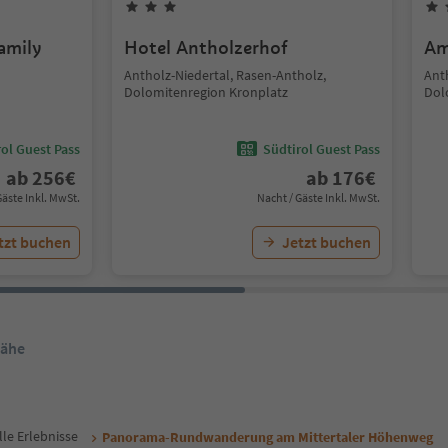
amily
Hotel Antholzerhof
Am
Antholz-Niedertal, Rasen-Antholz,
Anth
Dolomitenregion Kronplatz
Dol
ol Guest Pass
Südtirol Guest Pass
ab
256
€
ab
176
€
Gäste Inkl. MwSt.
Nacht / Gäste Inkl. MwSt.
tzt buchen
Jetzt buchen
Nähe
lle Erlebnisse
Panorama-Rundwanderung am Mittertaler Höhenweg