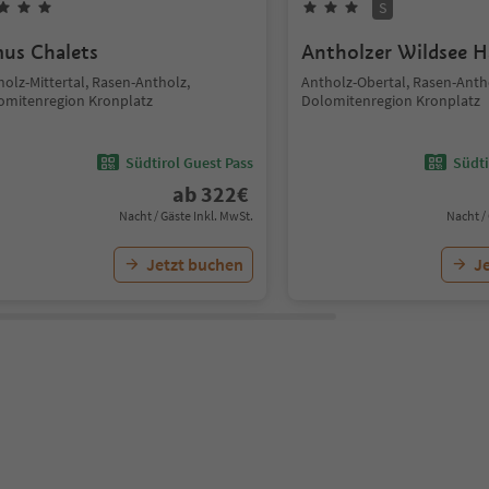
S
us Chalets
Antholzer Wildsee H
olz-Mittertal, Rasen-Antholz,
Antholz-Obertal, Rasen-Anth
omitenregion Kronplatz
Dolomitenregion Kronplatz
Südtirol Guest Pass
Südti
ab
322
€
Nacht / Gäste Inkl. MwSt.
Nacht /
Jetzt buchen
J