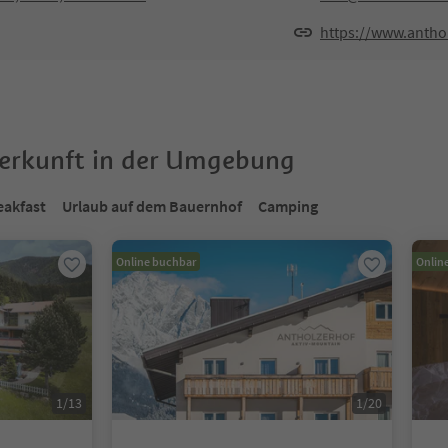
https://www.antho
terkunft in der Umgebung
eakfast
Urlaub auf dem Bauernhof
Camping
Online buchbar
Onlin
1
/
13
1
/
20