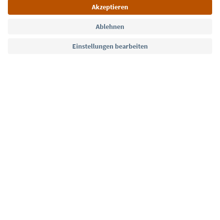
Sprache: Deutsch
Südtirol Guide App
FAQ
Kontakt
Presse
MICE
Datenschutzerklärung
AGB
Impressum
Cookie Policy
Film commission
Über uns
Zugänglichkeitserklärung
Südtirol B2B