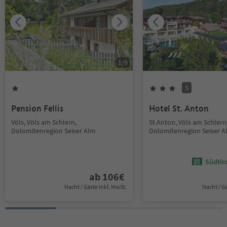
1
/
9
S
Pension Fellis
Hotel St. Anton
Völs, Völs am Schlern,
St.Anton, Völs am Schlern
Dolomitenregion Seiser Alm
Dolomitenregion Seiser 
Südtir
ab
106
€
Nacht / Gäste Inkl. MwSt.
Nacht / G