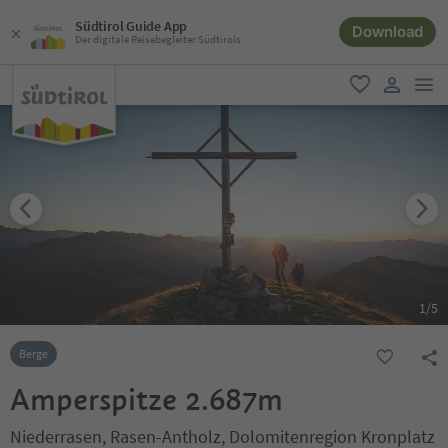
Südtirol Guide App
Download
Der digitale Reisebegleiter Südtirols
men
favorit
user lin
1
/
5
Berge
Amperspitze 2.687m
Niederrasen, Rasen-Antholz, Dolomitenregion Kronplatz