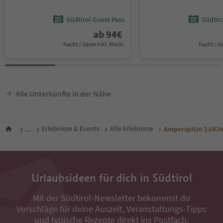
Südtirol Guest Pass
Südtir
ab
94
€
Nacht / Gäste Inkl. MwSt.
Nacht / G
Alle Unterkünfte in der Nähe
...
Erlebnisse & Events
Alle Erlebnisse
Amperspitze 2.687
Urlaubsideen für dich in Südtirol
Mit der Südtirol-Newsletter bekommst du
Vorschläge für deine Auszeit, Veranstaltungs-Tipps
und typische Rezepte direkt ins Postfach.