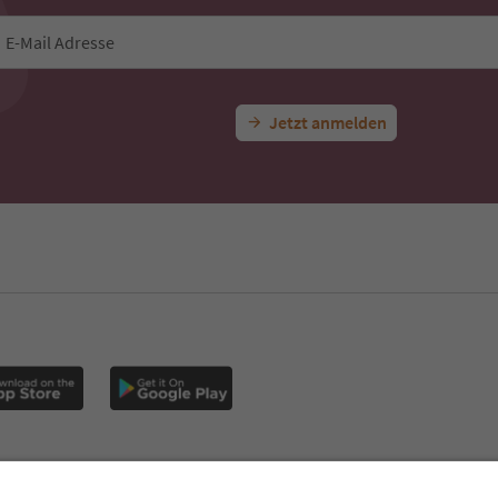
lle Erlebnisse
Bar Jausenstation Pisten Pub
Urlaubsideen für dich in Südti
Mit der Südtirol-Newsletter bekommst du Vorschlä
Auszeit, Veranstaltungs-Tipps und typische Rezepte
Postfach.
E-Mail Adresse
Jetzt anmelden