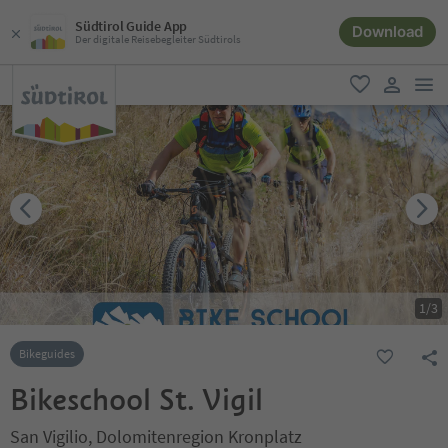
Südtirol Guide App
Download
Der digitale Reisebegleiter Südtirols
men
favorit
user lin
1
/
3
Bikeguides
Bikeschool St. Vigil
San Vigilio, Dolomitenregion Kronplatz