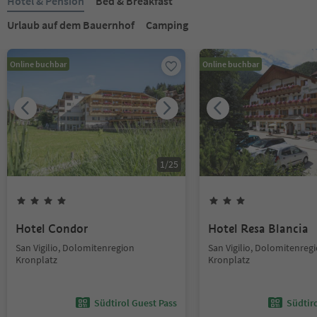
Hotel & Pension
Bed & Breakfast
Urlaub auf dem Bauernhof
Camping
Online buchbar
Online buchbar
1
/
25
Hotel Condor
Hotel Resa Blancia
San Vigilio, Dolomitenregion
San Vigilio, Dolomitenreg
Kronplatz
Kronplatz
Südtirol Guest Pass
Südtir