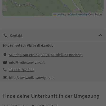
Leaflet
|
©
OpenStreetMap
Contributors
Kontakt
Bike School San Vigilio di Marebbe
Strada Gran Pre' 47,39030,St. Vigil in Enneberg
info@mtb-sanvigilio.it
+39 3317429586
http://www.mtb-sanvigilio.it
Finde deine Unterkunft in der Umgebung