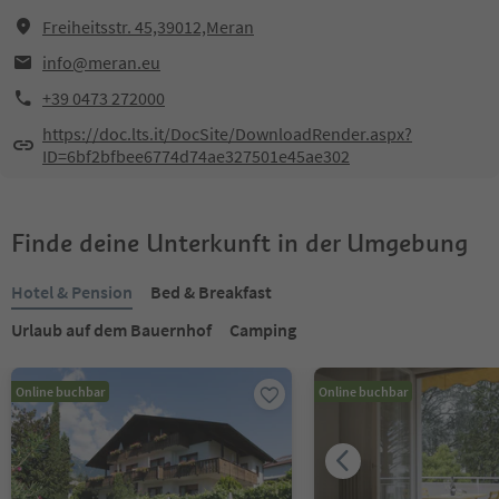
Freiheitsstr. 45,39012,Meran
info@meran.eu
+39 0473 272000
https://doc.lts.it/DocSite/DownloadRender.aspx?
ID=6bf2bfbee6774d74ae327501e45ae302
Finde deine Unterkunft in der Umgebung
Hotel & Pension
Bed & Breakfast
Urlaub auf dem Bauernhof
Camping
Online buchbar
Online buchbar