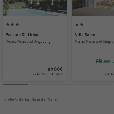
Pension St. Urban
Villa Sabine
Meran, Meran und Umgebung
Meran, Meran und Umge
Südtir
ab
60
€
Nacht / Gäste Inkl. MwSt.
Nacht / G
Alle Unterkünfte in der Nähe