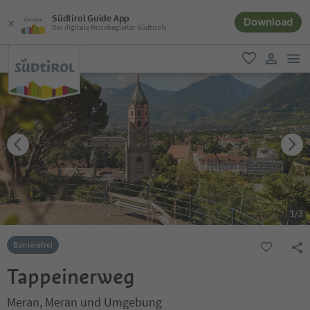
Südtirol Guide App
Download
Der digitale Reisebegleiter Südtirols
men
favorit
user lin
1
/
3
Barrierefrei
Tappeinerweg
Meran, Meran und Umgebung