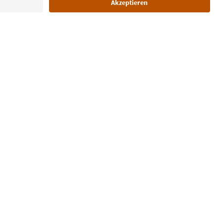
Sprache: Deutsch
ilm commission
Über uns