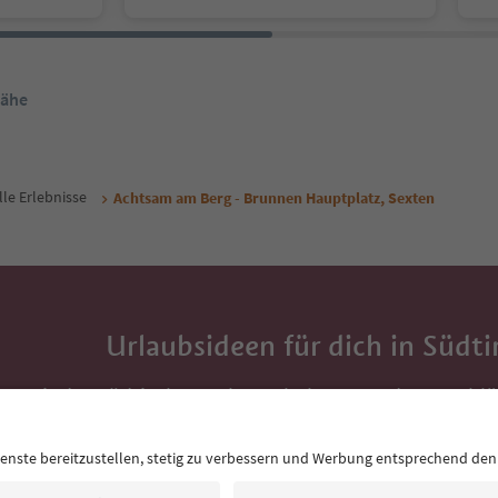
Nähe
lle Erlebnisse
Achtsam am Berg - Brunnen Hauptplatz, Sexten
Urlaubsideen für dich in Südti
Mit der Südtirol-Newsletter bekommst du Vorschlä
Auszeit, Veranstaltungs-Tipps und typische Rezepte
Postfach.