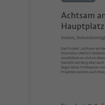
Achtsam am
Hauptplatz
Sexten, Dolomitenreg
Das Projekt „Achtsam am Ber
Dolomiten UNESCO Welterbe 
sensibilisieren und ein Bew
Handeln am Berg aber auch 
liegen beim Trinkwasser un
Projektes werden auch Wass