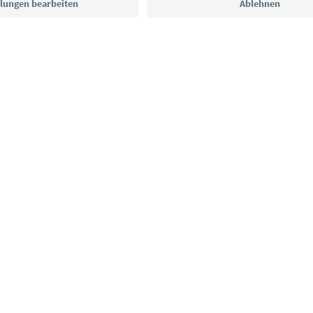
E-Mail Adresse
Jetzt anmelden
CE
Datenschutzerklärung
AGB
Impressum
Cookie Policy
F
Südtirol B2B