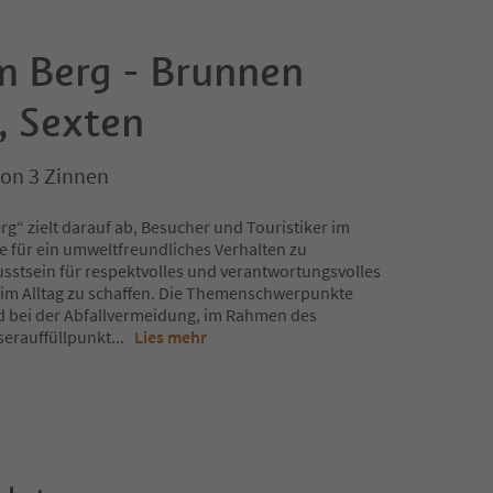
 Berg - Brunnen
, Sexten
ion 3 Zinnen
g“ zielt darauf ab, Besucher und Touristiker im
für ein umweltfreundliches Verhalten zu
usstsein für respektvolles und verantwortungsvolles
im Alltag zu schaffen. Die Themenschwerpunkte
d bei der Abfallvermeidung, im Rahmen des
erauffüllpunkt
...
Lies mehr