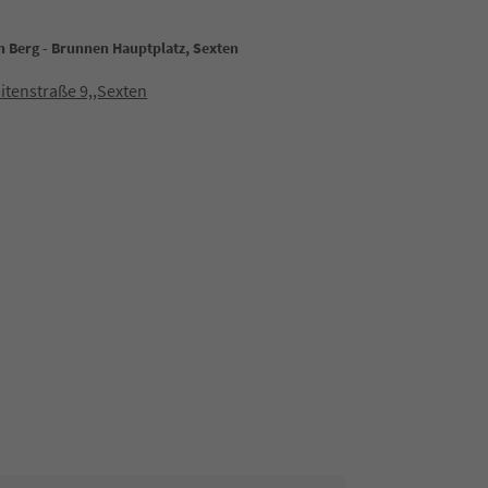
 Berg - Brunnen Hauptplatz, Sexten
tenstraße 9,,Sexten