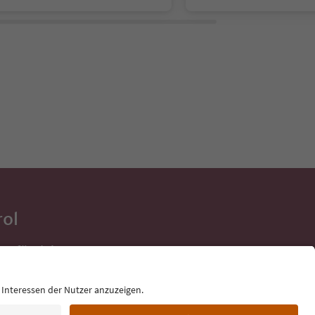
rol
ge für deine
 direkt ins