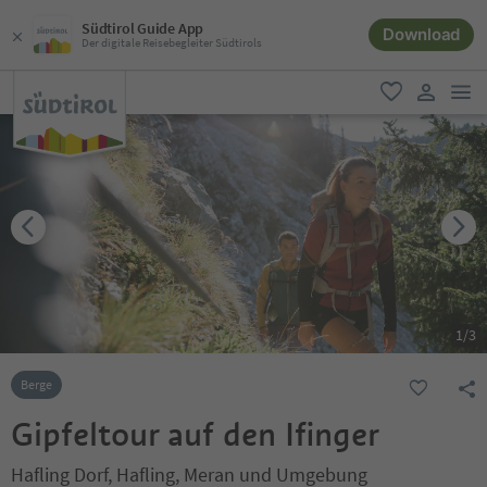
Südtirol Guide App
Download
Der digitale Reisebegleiter Südtirols
men
favorit
user lin
1
/
3
Berge
Gipfeltour auf den Ifinger
Hafling Dorf, Hafling, Meran und Umgebung