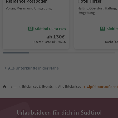
Residence Rossboden
Hotel Hirzer
Vöran, Meran und Umgebung
Hafling Oberdorf, Hafling
Umgebung
Südtirol Guest Pass
Südtir
ab
130
€
Nacht / Gäste Inkl. MwSt.
Nacht / G
Alle Unterkünfte in der Nähe
...
Erlebnisse & Events
Alle Erlebnisse
Gipfeltour auf den 
Urlaubsideen für dich in Südtirol