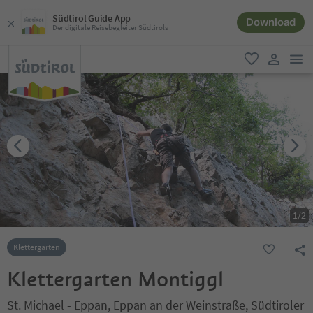
Südtirol Guide App
Download
Der digitale Reisebegleiter Südtirols
men
favorit
user lin
1
/
2
Klettergarten
Klettergarten Montiggl
St. Michael - Eppan, Eppan an der Weinstraße, Südtiroler